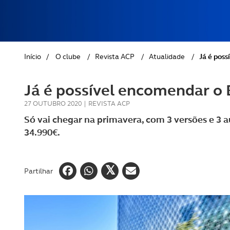
REVISTA ACP
PETS
SOBRE O ACP SEGUROS
CLÁSSICOS
Início
/
O clube
/
Revista ACP
/
Atualidade
/
Já é poss
GOLFE
Já é possível encomendar o 
AUTOCARAVANISMO
27 OUTUBRO 2020
|
REVISTA ACP
Só vai chegar na primavera, com 3 versões e 3 a
34.990€.
Partilhar