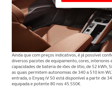
Usamos cookies para melhorar
funcionalidades de redes so
Adicionalmente partilhamos i
e organizações na UE e em p
O ACP garantirá que as tran
consentimento e quando tal s
Ainda que com preços indicativos, é já possível con
Realçamos que o bloqueio de 
diversos pacotes de equipamento, cores, interiores 
navegação no Website e nos 
capacidades de bateria de iões de lítio, de 52 kWh,
as quais permitem autonomias de 340 a 510 km WLT
Consulte a política de cookie
entrada, o Enyaq iV 50 está disponível a partir de 3
equipada e potente 80 nos 45.550€.