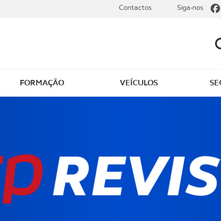
Contactos
Siga-nos
FORMAÇÃO
VEÍCULOS
SE
ência à casa
Vender casa e manter o
usufruto vitalício
gens na compra,
 ou arrendamento de