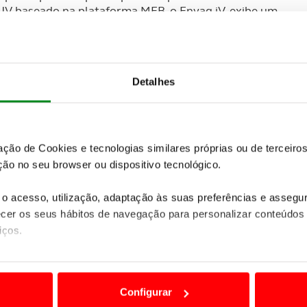
UV baseado na plataforma MEB, o Enyaq iV, exibe um
te sendo um verdadeiro cocktail de valores da
eservar um dos primeiros Enyaq iV na plataforma
do site ou do configurador da marca e fazer uma
de desistência).
Detalhes
zação de Cookies e tecnologias similares próprias ou de tercei
ão no seu browser ou dispositivo tecnológico.
o acesso, utilização, adaptação às suas preferências e asseg
er os seus hábitos de navegação para personalizar conteúdos
iços.
ão destas tecnologias dependem do seu consentimento, definind
e limitando o acesso a informações durante a navegação no Web
Configurar