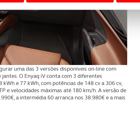
 a sua experiência digital, personalizar conteúdos e anúncios,
ciais, bem como para analisar dados de navegação no nosso web
nformação, relativa à sua utilização do nosso site de publicidad
aíses terceiros.
sferências internacionais de dados pessoais serão realizadas 
e afigure estritamente necessário no contexto dos serviços a pr
figurar uma das 3 versões disponíveis on-line com
certo tipo de Cookies e tecnologias similares pode ter impacto
e jantes. O Enyaq iV conta com 3 diferentes
serviços disponibilizados.
 58 kWh e 77 kWh, com potências de 148 cv a 306 cv,
P e velocidades máximas até 180 km/h. A versão de
s do site.
4.990€, a intermédia 60 arranca nos 38.980€ e a mais