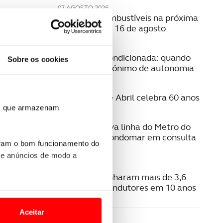
07 AGOSTO 2026
Preço dos combustíveis na próxima
semana | 10 a 16 de agosto
06 AGOSTO 2026
Mobilidade condicionada: quando
Sobre os cookies
conduzir é sinónimo de autonomia
06 AGOSTO 2026
A Ponte 25 de Abril celebra 60 anos
ros que armazenam
06 AGOSTO 2026
Estudo da nova linha do Metro do
Porto para Gondomar em consulta
uram o bom funcionamento do
pública
 e anúncios de modo a
06 AGOSTO 2026
Radares apanharam mais de 3,6
milhões de condutores em 10 anos
o nesses termos e a todo o
site.
Aceitar