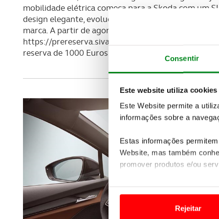
mobilidade elétrica começa para a Skoda com um S
design elegante, evolução técnica e espaço abundan
marca. A partir de agora, em Portugal, é possível r
https://prereserva.siva.pt/conta/registar, através 
reserva de 1000 Euros (que será restituída em caso 
Consentir
Este website utiliza cookies
Este Website permite a utili
informações sobre a navegaç
Estas informações permitem 
Website, mas também conhec
promover produtos e/ou serv
Em alguns casos, a utilizaç
tempo as suas preferências 
Rejeitar