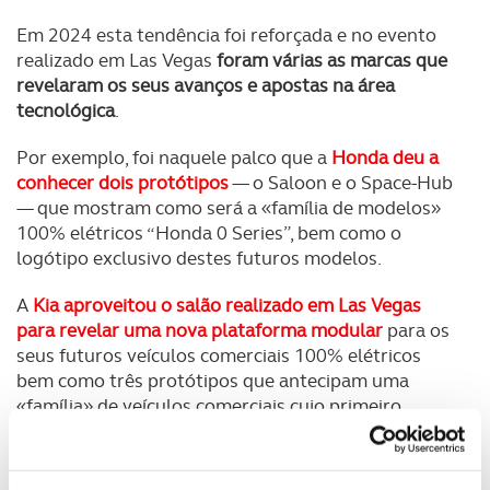
Em 2024 esta tendência foi reforçada e no evento
realizado em Las Vegas
foram várias as marcas que
revelaram os seus avanços e apostas na área
tecnológica
.
Por exemplo, foi naquele palco que a
Honda deu a
conhecer dois protótipos
— o Saloon e o Space-Hub
— que mostram como será a «família de modelos»
100% elétricos “Honda 0 Series”, bem como o
logótipo exclusivo destes futuros modelos.
A
Kia aproveitou o salão realizado em Las Vegas
para revelar uma nova plataforma modular
para os
seus futuros veículos comerciais 100% elétricos
bem como três protótipos que antecipam uma
«família» de veículos comerciais cujo primeiro
modelo vai lançar em 2025.
Já a sua compatriota, a
Hyundai, não só revelou no