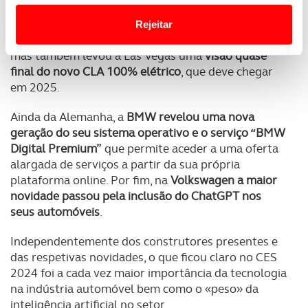
No âmbito do entretenimento a bordo, a
Mercedes-
Website.
Benz revelou o MBUX Sound Drive
, tecnologia
Rejeitar
produzida em colaboração com o artista Will.i.am,
Usamos cookies para melhorar a sua experiência digital,
mas também levou a Las Vegas uma
visão quase
personalizar conteúdos e anúncios, para lhe proporcionar
final do novo CLA 100% elétrico
, que deve chegar
funcionalidades de redes sociais, bem como para
em 2025.
analisar dados de navegação no nosso website.
Ainda da Alemanha, a
BMW revelou uma nova
geração do seu sistema operativo e o serviço “BMW
Adicionalmente partilhamos informação, relativa à sua
Digital Premium”
que permite aceder a uma oferta
utilização do nosso site de publicidade e de análise, com
alargada de serviços a partir da sua própria
parceiros e organizações na UE e em países terceiros.
plataforma online. Por fim, na
Volkswagen a maior
novidade passou pela inclusão do ChatGPT nos
O ACP garantirá que as transferências internacionais de
seus automóveis
.
dados pessoais serão realizadas apenas com o seu
consentimento e quando tal se afigure estritamente
Independentemente dos construtores presentes e
necessário no contexto dos serviços a prestar.
das respetivas novidades, o que ficou claro no CES
2024 foi a cada vez maior importância da tecnologia
Realçamos que o bloqueio de certo tipo de Cookies e
na indústria automóvel bem como o «peso» da
tecnologias similares pode ter impacto na sua
inteligência artificial no setor.