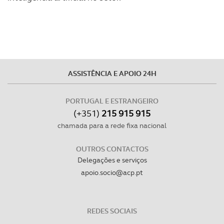
experiência de navegação no Website e nos serviços
disponibilizados.
Consulte a política de cookies do site.
ASSISTÊNCIA E APOIO 24H
PORTUGAL E ESTRANGEIRO
(+351)
215 915 915
chamada para a rede fixa nacional
OUTROS CONTACTOS
Delegações e serviços
apoio.socio@acp.pt
REDES SOCIAIS