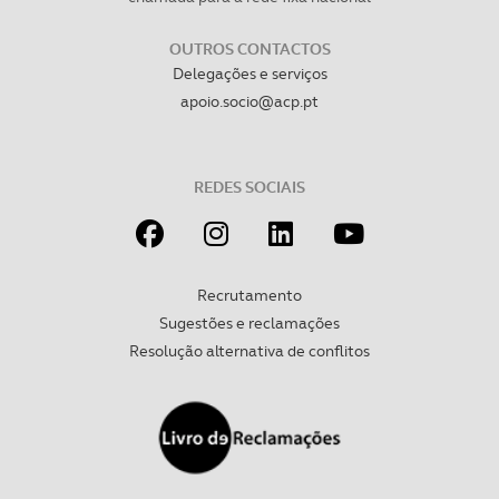
necessário no contexto dos serviços a prestar.
OUTROS CONTACTOS
Realçamos que o bloqueio de certo tipo de Cookies e
Delegações e serviços
tecnologias similares pode ter impacto na sua
apoio.socio@acp.pt
experiência de navegação no Website e nos serviços
disponibilizados.
REDES SOCIAIS
Consulte a política de cookies do site.
Recrutamento
Sugestões e reclamações
Resolução alternativa de conflitos