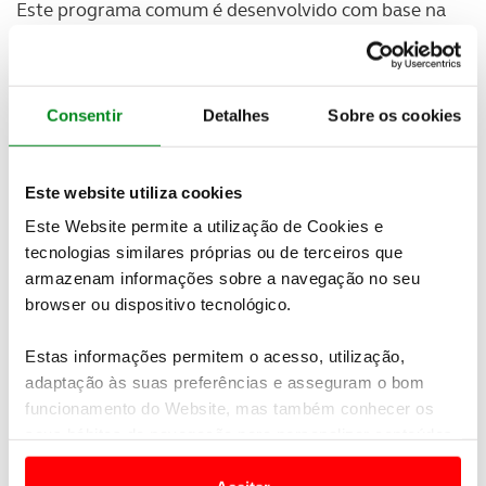
Este programa comum é desenvolvido com base na
plataforma EMP2 e integra,
pela primeira vez, o
fabrico de modelos Opel e Vauxhall
. Esta nova
geração de modelos será produzida nas unidades
fabris de Mangualde (Portugal) e Vigo (Espanha).
Consentir
Detalhes
Sobre os cookies
Este website utiliza cookies
Este Website permite a utilização de Cookies e
tecnologias similares próprias ou de terceiros que
armazenam informações sobre a navegação no seu
browser ou dispositivo tecnológico.
Estas informações permitem o acesso, utilização,
adaptação às suas preferências e asseguram o bom
funcionamento do Website, mas também conhecer os
seus hábitos de navegação para personalizar conteúdos
e anúncios de modo a promover produtos e/ou serviços.
Para acompanhar as ambições comerciais desta