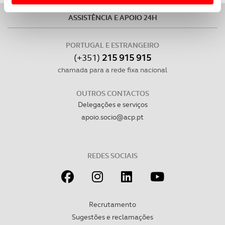
Usamos cookies para melhorar a sua experiência digital,
ASSISTÊNCIA E APOIO 24H
personalizar conteúdos e anúncios, para lhe proporcionar
funcionalidades de redes sociais, bem como para
analisar dados de navegação no nosso website.
PORTUGAL E ESTRANGEIRO
(+351)
215 915 915
Adicionalmente partilhamos informação, relativa à sua
chamada para a rede fixa nacional
utilização do nosso site de publicidade e de análise, com
parceiros e organizações na UE e em países terceiros.
OUTROS CONTACTOS
Delegações e serviços
O ACP garantirá que as transferências internacionais de
apoio.socio@acp.pt
dados pessoais serão realizadas apenas com o seu
consentimento e quando tal se afigure estritamente
necessário no contexto dos serviços a prestar.
REDES SOCIAIS
Realçamos que o bloqueio de certo tipo de Cookies e
tecnologias similares pode ter impacto na sua
experiência de navegação no Website e nos serviços
Recrutamento
disponibilizados.
Sugestões e reclamações