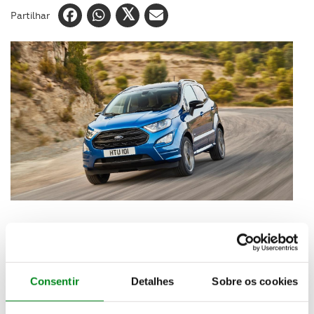
Partilhar
A
Ford
vai revelar pela primeira vez num salão
europeu, em
Frankfurt
, os novos
Ford Mustang
, o
SUV EcoSport
(na foto), pickup
Ranger Black
Consentir
Detalhes
Sobre os cookies
Edition
e o
Tourneo Custom
. Nesta mostra, a marca
exibirá a diversidade da sua
gama europeia
de