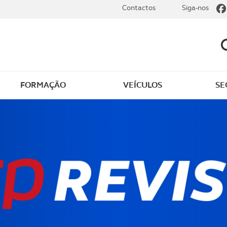
Contactos
Siga-nos
FORMAÇÃO
VEÍCULOS
SE
dade
Clássicos
mentos
Notícias do clube
s
Golfe
sts
Revista ACP Edição
impressa
rto