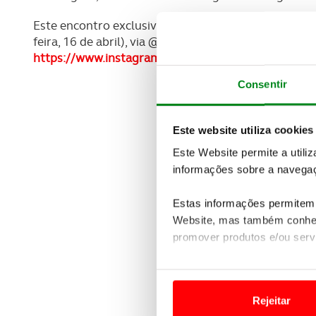
Este encontro exclusivo vai ter lugar a partir das 
feira, 16 de abril), via @Peugeot (na aplicação do 
https://www.instagram.com/peugeot/
(num comput
Consentir
Este website utiliza cookies
Este Website permite a utili
informações sobre a navegaç
Estas informações permitem 
Website, mas também conhec
promover produtos e/ou serv
Em alguns casos, a utilizaç
tempo as suas preferências 
Rejeitar