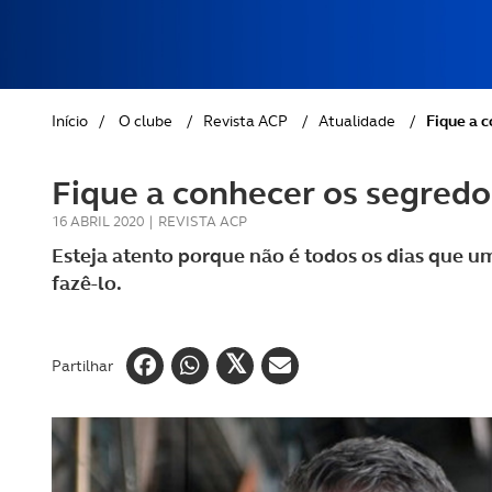
REVISTA ACP
PETS
SOBRE O ACP SEGUROS
CLÁSSICOS
Início
/
O clube
/
Revista ACP
/
Atualidade
/
Fique a 
GOLFE
Fique a conhecer os segredo
AUTOCARAVANISMO
16 ABRIL 2020
|
REVISTA ACP
Esteja atento porque não é todos os dias que 
fazê-lo.
Partilhar