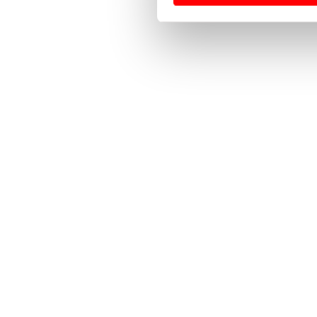
Usamos cookies para melhorar
funcionalidades de redes so
Adicionalmente partilhamos i
e organizações na UE e em p
O ACP garantirá que as tran
consentimento e quando tal s
Realçamos que o bloqueio de 
navegação no Website e nos 
Consulte a política de cookie