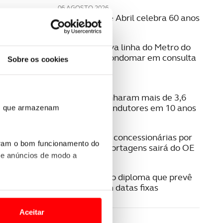
06 AGOSTO 2026
A Ponte 25 de Abril celebra 60 anos
06 AGOSTO 2026
Estudo da nova linha do Metro do
Porto para Gondomar em consulta
Sobre os cookies
pública
06 AGOSTO 2026
Radares apanharam mais de 3,6
milhões de condutores em 10 anos
ros que armazenam
05 AGOSTO 2026
Pagamento a concessionárias por
uram o bom funcionamento do
isenção das portagens sairá do OE
 e anúncios de modo a
04 AGOSTO 2026
IUC. Publicado diploma que prevê
liquidação em datas fixas
o nesses termos e a todo o
site.
Aceitar