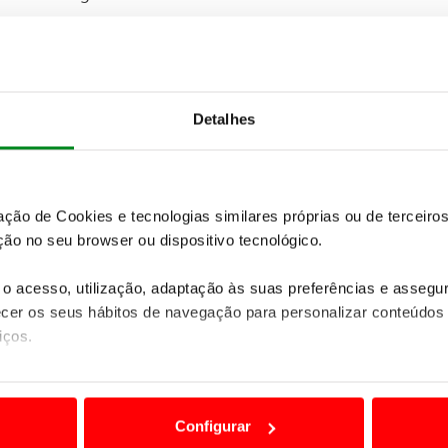
17h00 (hora em Portugal Continental) de hoje (quinta-
Instagram) ou em
ador).
Detalhes
zação de Cookies e tecnologias similares próprias ou de tercei
ão no seu browser ou dispositivo tecnológico.
o acesso, utilização, adaptação às suas preferências e asseg
er os seus hábitos de navegação para personalizar conteúdos
iços.
ão destas tecnologias dependem do seu consentimento, definind
e limitando o acesso a informações durante a navegação no Web
Configurar