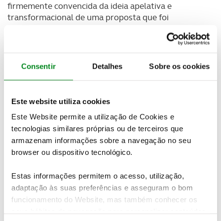
firmemente convencida da ideia apelativa e
transformacional de uma proposta que foi
amplamente bem recebida desde que foi submetida,
[em que] a estrutura e os termos da qual foram
cuidadosamente equilibradas para oferecer
benefícios substanciais para todas as partes”.
Consentir
Detalhes
Sobre os cookies
No entanto, continua a marca, “
tornou-se claro que
as condições políticas em França não são favoráveis
Este website utiliza cookies
para que essa combinação prossiga com sucesso
”. A
Este Website permite a utilização de Cookies e
FCA termina o comunicado a agradecer ao Grupo
Renault e ao seu Presidente e CEO, mas também
tecnologias similares próprias ou de terceiros que
aos aliados da Aliança, como a Nissan Motor
armazenam informações sobre a navegação no seu
Company e a Mitsubishi Motors Corporation, “pelo
browser ou dispositivo tecnológico.
seu empenho construtivo em todos os aspetos da
proposta da FCA”.
Estas informações permitem o acesso, utilização,
adaptação às suas preferências e asseguram o bom
Por seu lado, o
Grupo Renault exprime a sua
funcionamento do Website, mas também conhecer os
deceção pelo desfecho que as negociações tiveram
,
seus hábitos de navegação para personalizar conteúdos
por não ter a oportunidade de aprofundar a