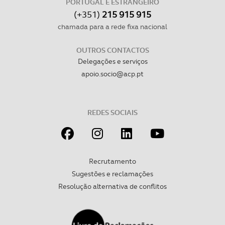
PORTUGAL E ESTRANGEIRO
consentimento e quando tal se afigure estritamente
(+351)
215 915 915
necessário no contexto dos serviços a prestar.
chamada para a rede fixa nacional
Realçamos que o bloqueio de certo tipo de Cookies e
OUTROS CONTACTOS
tecnologias similares pode ter impacto na sua
Delegações e serviços
experiência de navegação no Website e nos serviços
apoio.socio@acp.pt
disponibilizados.
Consulte a política de cookies do site.
REDES SOCIAIS
Recrutamento
Sugestões e reclamações
Resolução alternativa de conflitos