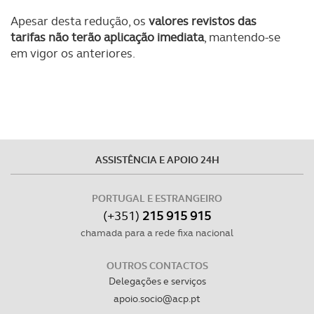
tecnologias similares pode ter impacto na sua
Apesar desta redução, os
valores revistos das
experiência de navegação no Website e nos serviços
tarifas não terão aplicação imediata
, mantendo-se
disponibilizados.
em vigor os anteriores.
Consulte a política de cookies do site.
ASSISTÊNCIA E APOIO 24H
PORTUGAL E ESTRANGEIRO
(+351)
215 915 915
chamada para a rede fixa nacional
OUTROS CONTACTOS
Delegações e serviços
apoio.socio@acp.pt