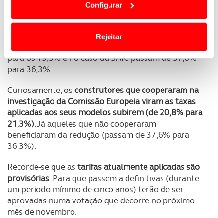
Configurar
termos e a todo o tempo as suas preferências e limitando
o acesso a informações durante a navegação no
Também os construtores chineses ganharam com
Website.
esta redução
. Para a BYD as tarifas passam de
Rejeitar
17,4% para 17%; para a Geely decrescem dos 19,9%
Usamos cookies para melhorar a sua experiência digital,
para os 19,3% e no caso da SAIC passam de 37,6%
personalizar conteúdos e anúncios, para lhe proporcionar
para 36,3%.
funcionalidades de redes sociais, bem como para
Curiosamente, os
construtores que cooperaram na
analisar dados de navegação no nosso website.
investigação da Comissão Europeia viram as taxas
aplicadas aos seus modelos subirem (de 20,8% para
Adicionalmente partilhamos informação, relativa à sua
21,3%)
. Já aqueles que não cooperaram
utilização do nosso site de publicidade e de análise, com
beneficiaram da redução (passam de 37,6% para
parceiros e organizações na UE e em países terceiros.
36,3%).
O ACP garantirá que as transferências internacionais de
Recorde-se que as
tarifas atualmente aplicadas são
dados pessoais serão realizadas apenas com o seu
provisórias
. Para que passem a definitivas (durante
consentimento e quando tal se afigure estritamente
um período mínimo de cinco anos) terão de ser
necessário no contexto dos serviços a prestar.
aprovadas numa votação que decorre no próximo
mês de novembro.
Realçamos que o bloqueio de certo tipo de Cookies e