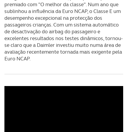
premiado com "O melhor da classe". Num ano que
utilização do nosso site de publicidade e de análise, com
sublinhou a influência da Euro NCAP, o Classe E um
parceiros e organizações na UE e em países terceiros.
desempenho excepcional na protecção dos
passageiros crianças. Com um sistema automático
O ACP garantirá que as transferências internacionais de
de desactivação do airbag do passageiro e
dados pessoais serão realizadas apenas com o seu
excelentes resultados nos testes dinâmicos, tornou-
consentimento e quando tal se afigure estritamente
se claro que a Daimler investiu muito numa área de
necessário no contexto dos serviços a prestar.
avaliação recentemente tornada mais exigente pela
Euro NCAP.
Realçamos que o bloqueio de certo tipo de Cookies e
tecnologias similares pode ter impacto na sua
experiência de navegação no Website e nos serviços
disponibilizados.
Consulte a política de cookies do site.