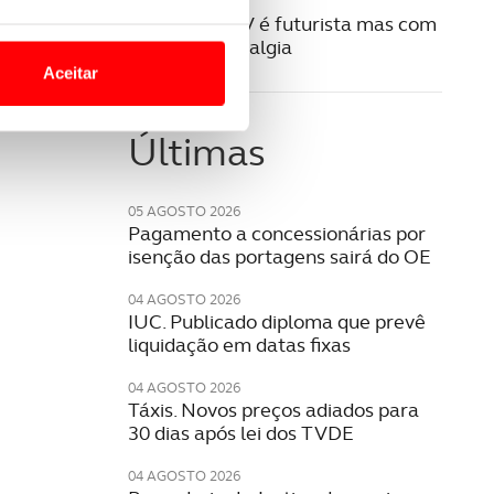
16 MAIO 2024
O Bricklin 3EV é futurista mas com
o nesses termos e a todo o
toque de nostalgia
site.
Aceitar
 para lhe proporcionar
site.
Últimas
e e de análise, com parceiros
05 AGOSTO 2026
Pagamento a concessionárias por
isenção das portagens sairá do OE
apenas com o seu
estar.
04 AGOSTO 2026
IUC. Publicado diploma que prevê
liquidação em datas fixas
 na sua experiência de
04 AGOSTO 2026
Táxis. Novos preços adiados para
30 dias após lei dos TVDE
04 AGOSTO 2026