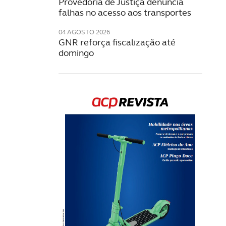
Provedoria de Justiça denuncia
falhas no acesso aos transportes
04 AGOSTO 2026
GNR reforça fiscalização até
domingo
Rev
202