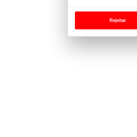
Em alguns casos, a utilizaç
tempo as suas preferências 
Rejeitar
Usamos cookies para melhorar
funcionalidades de redes so
Adicionalmente partilhamos i
e organizações na UE e em p
O ACP garantirá que as tran
consentimento e quando tal s
Realçamos que o bloqueio de 
navegação no Website e nos 
Consulte a política de cookie