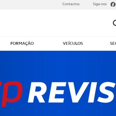
Contactos
Siga-nos
FORMAÇÃO
VEÍCULOS
SE
dade elétrica
O que saber sobre carr
zir em segurança
O que saber sobre mot
os seus
cimentos