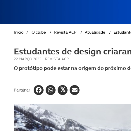
REVISTA ACP
PETS
SOBRE O ACP SEGUROS
CLÁSSICOS
Início
/
O clube
/
Revista ACP
/
Atualidade
/
Estudant
GOLFE
Estudantes de design criara
AUTOCARAVANISMO
22 MARÇO 2022
|
REVISTA ACP
O protótipo pode estar na origem do próximo d
Partilhar