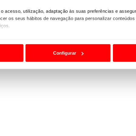
o acesso, utilização, adaptação às suas preferências e asseg
er os seus hábitos de navegação para personalizar conteúdos
iços.
ão destas tecnologias dependem do seu consentimento, definind
e limitando o acesso a informações durante a navegação no Web
Configurar
 a sua experiência digital, personalizar conteúdos e anúncios,
ciais, bem como para analisar dados de navegação no nosso web
nformação, relativa à sua utilização do nosso site de publicidad
aíses terceiros.
sferências internacionais de dados pessoais serão realizadas 
e afigure estritamente necessário no contexto dos serviços a pr
certo tipo de Cookies e tecnologias similares pode ter impacto
serviços disponibilizados.