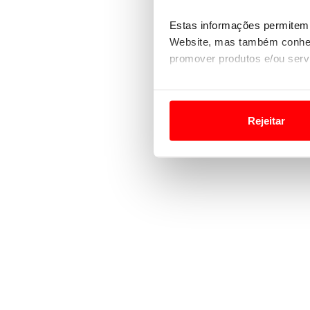
Estas informações permitem 
Website, mas também conhec
promover produtos e/ou serv
Em alguns casos, a utilizaç
tempo as suas preferências 
Rejeitar
Usamos cookies para melhorar
funcionalidades de redes so
Adicionalmente partilhamos i
e organizações na UE e em p
O ACP garantirá que as tran
consentimento e quando tal s
Realçamos que o bloqueio de 
navegação no Website e nos 