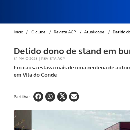
REVISTA ACP
PETS
SOBRE O ACP SEGUROS
CLÁSSICOS
Início
/
O clube
/
Revista ACP
/
Atualidade
/
Detido d
GOLFE
Detido dono de stand em bur
AUTOCARAVANISMO
31 MAIO 2023
|
REVISTA ACP
Em causa estava mais de uma centena de autom
em Vila do Conde
Partilhar