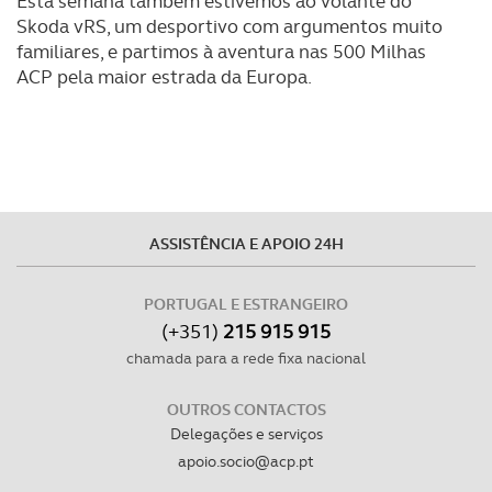
Esta semana também estivemos ao volante do
tecnologias similares pode ter impacto na sua
Skoda vRS, um desportivo com argumentos muito
familiares, e partimos à aventura nas 500 Milhas
experiência de navegação no Website e nos serviços
ACP pela maior estrada da Europa.
disponibilizados.
Consulte a política de cookies do site.
ASSISTÊNCIA E APOIO 24H
PORTUGAL E ESTRANGEIRO
(+351)
215 915 915
chamada para a rede fixa nacional
OUTROS CONTACTOS
Delegações e serviços
apoio.socio@acp.pt