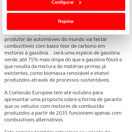
Configurar
termos e a todo o tempo as suas preferências e limitando
Porsche, já com fábricas em laboração.
o acesso a informações durante a navegação no
Website.
Também a Toyota está a desenvolver soluções de
Rejeitar
emissões reduzidas nos combustíveis… numa
parceria com a petrolífera EXXON, o maior
Usamos cookies para melhorar a sua experiência digital,
produtor de automóveis do mundo vai testar
personalizar conteúdos e anúncios, para lhe proporcionar
combustíveis com baixo teor de carbono em
funcionalidades de redes sociais, bem como para
motores a gasolina… será uma espécie de gasolina
analisar dados de navegação no nosso website.
verde, até 75% mais limpa do que a gasolina fóssil e
que resulta da mistura de matérias-primas já
Adicionalmente partilhamos informação, relativa à sua
existentes, como biomassa renovável e etanol
utilização do nosso site de publicidade e de análise, com
produzidos através de processos sustentáveis.
parceiros e organizações na UE e em países terceiros.
A Comissão Europeia tem até outubro para
O ACP garantirá que as transferências internacionais de
apresentar uma proposta sobre a forma de garantir
dados pessoais serão realizadas apenas com o seu
que os veículos com motores de combustão
consentimento e quando tal se afigure estritamente
produzidos a partir de 2035 funcionem apenas com
necessário no contexto dos serviços a prestar.
combustíveis alternativos.
Realçamos que o bloqueio de certo tipo de Cookies e