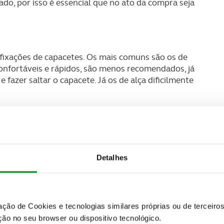
ado, por isso é essencial que no ato da compra seja
 fixações de capacetes. Os mais comuns são os de
confortáveis e rápidos, são menos recomendados, já
 fazer saltar o capacete. Já os de alça dificilmente
a nos dois anéis e passe-a novamente pelo anel grande.
l para apertar a alça e aperte a alça no botão. Para
 caber um dedo entre a tira e o pescoço.
Detalhes
zação de Cookies e tecnologias similares próprias ou de tercei
ão no seu browser ou dispositivo tecnológico.