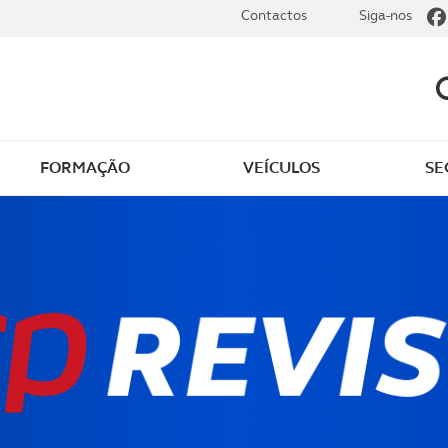
Contactos
Siga-nos
FORMAÇÃO
VEÍCULOS
SE
dade
Clássicos
mentos
Notícias do clube
s
Golfe
sts
Revista ACP Edição
impressa
rto