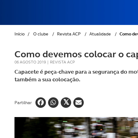
REVISTA ACP
PETS
SOBRE O ACP SEGUROS
CLÁSSICOS
Início
/
O clube
/
Revista ACP
/
Atualidade
/
Como dev
GOLFE
Como devemos colocar o ca
AUTOCARAVANISMO
06 AGOSTO 2019
|
REVISTA ACP
Capacete é peça-chave para a segurança do moto
também a sua colocação.
Partilhar