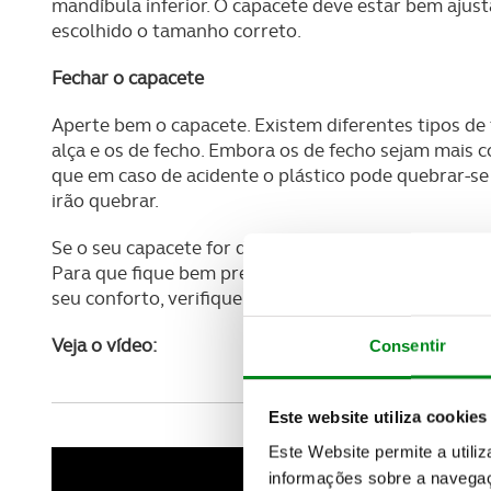
mandíbula inferior. O capacete deve estar bem ajust
escolhido o tamanho correto.
Fechar o capacete
Aperte bem o capacete. Existem diferentes tipos de
alça e os de fecho. Embora os de fecho sejam mais 
que em caso de acidente o plástico pode quebrar-se e
irão quebrar.
Se o seu capacete for do primeiro tipo, insira a alç
Para que fique bem preso, use a fita vermelha no ane
seu conforto, verifique a pressão das tiras, devendo
Veja o vídeo:
Consentir
Este website utiliza cookies
Este Website permite a utili
informações sobre a navegaç