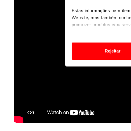
Estas informações permitem 
Website, mas também conhec
promover produtos e/ou serv
Em alguns casos, a utilizaç
tempo as suas preferências 
Rejeitar
Usamos cookies para melhorar
funcionalidades de redes so
Adicionalmente partilhamos i
e organizações na UE e em p
O ACP garantirá que as tran
consentimento e quando tal s
Realçamos que o bloqueio de 
navegação no Website e nos 