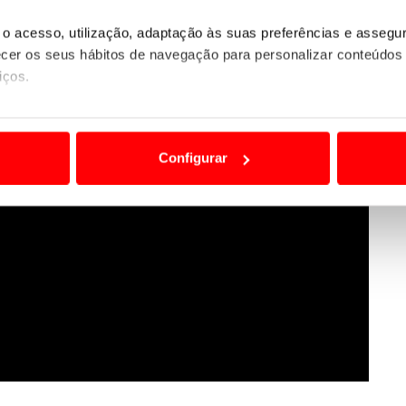
o acesso, utilização, adaptação às suas preferências e asseg
er os seus hábitos de navegação para personalizar conteúdos
iços.
ão destas tecnologias dependem do seu consentimento, definind
e limitando o acesso a informações durante a navegação no Web
Configurar
 a sua experiência digital, personalizar conteúdos e anúncios,
ciais, bem como para analisar dados de navegação no nosso web
nformação, relativa à sua utilização do nosso site de publicidad
aíses terceiros.
sferências internacionais de dados pessoais serão realizadas 
e afigure estritamente necessário no contexto dos serviços a pr
certo tipo de Cookies e tecnologias similares pode ter impacto
serviços disponibilizados.