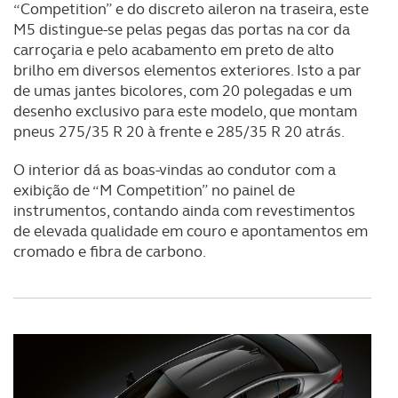
“Competition” e do discreto aileron na traseira, este
dados pessoais serão realizadas apenas com o seu
M5 distingue-se pelas pegas das portas na cor da
consentimento e quando tal se afigure estritamente
carroçaria e pelo acabamento em preto de alto
necessário no contexto dos serviços a prestar.
brilho em diversos elementos exteriores. Isto a par
de umas jantes bicolores, com 20 polegadas e um
Realçamos que o bloqueio de certo tipo de Cookies e
desenho exclusivo para este modelo, que montam
tecnologias similares pode ter impacto na sua
pneus 275/35 R 20 à frente e 285/35 R 20 atrás.
experiência de navegação no Website e nos serviços
O interior dá as boas-vindas ao condutor com a
disponibilizados.
exibição de “M Competition” no painel de
instrumentos, contando ainda com revestimentos
Consulte a política de cookies do site.
de elevada qualidade em couro e apontamentos em
cromado e fibra de carbono.