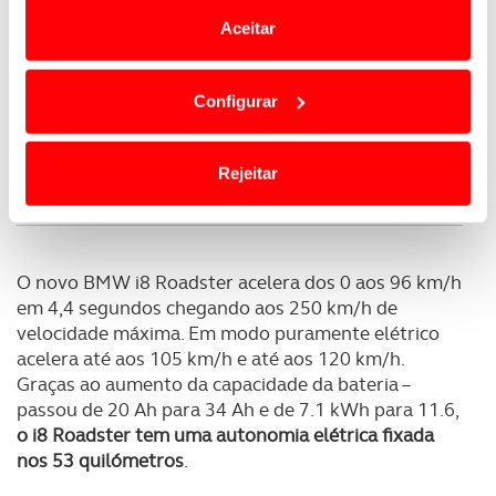
e anúncios de modo a promover produtos e/ou serviços.
Aceitar
Em alguns casos, a utilização destas tecnologias
dependem do seu consentimento, definindo nesses
Configurar
termos e a todo o tempo as suas preferências e limitando
o acesso a informações durante a navegação no
Website.
Rejeitar
Usamos cookies para melhorar a sua experiência digital,
personalizar conteúdos e anúncios, para lhe proporcionar
funcionalidades de redes sociais, bem como para
O novo BMW i8 Roadster acelera dos 0 aos 96 km/h
analisar dados de navegação no nosso website.
em 4,4 segundos chegando aos 250 km/h de
velocidade máxima. Em modo puramente elétrico
Adicionalmente partilhamos informação, relativa à sua
acelera até aos 105 km/h e até aos 120 km/h.
utilização do nosso site de publicidade e de análise, com
Graças ao aumento da capacidade da bateria –
parceiros e organizações na UE e em países terceiros.
passou de 20 Ah para 34 Ah e de 7.1 kWh para 11.6,
o i8 Roadster tem uma autonomia elétrica fixada
O ACP garantirá que as transferências internacionais de
nos 53 quilómetros
.
dados pessoais serão realizadas apenas com o seu