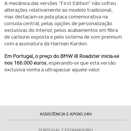
A mecânica das versões "First Edition" não sofreu
consentimento e quando tal se afigure estritamente
alterações relativamente ao modelo tradicional,
necessário no contexto dos serviços a prestar.
mas destacam-se pela placa comemorativa na
consola central, pelas opções de personalização
Realçamos que o bloqueio de certo tipo de Cookies e
exclusivas do interior, pelos acabamentos em fibra
tecnologias similares pode ter impacto na sua
de carbono exposta e pelo sistema de som premium
experiência de navegação no Website e nos serviços
com a assinatura da Harman Kardon.
disponibilizados.
Em Portugal, o preço do BMW i8 Roadster inicia-se
Consulte a política de cookies do site.
nos 166.000 euros
, esperando-se que esta versão
exclusiva venha a ultrapassar aquele valor.
ASSISTÊNCIA E APOIO 24H
PORTUGAL E ESTRANGEIRO