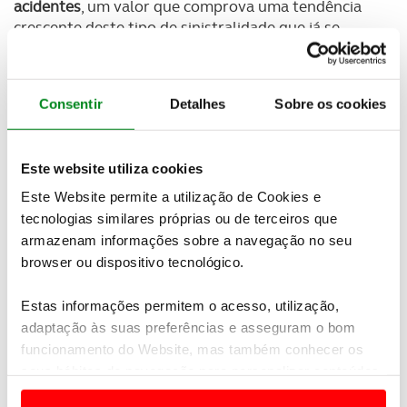
acidentes
, um valor que comprova uma tendência
crescente deste tipo de sinistralidade que já se
vinha a registar nos últimos anos.
O
Automóvel Club de Portugal foi novamente
Consentir
Detalhes
Sobre os cookies
distinguido com o Prémio Inovação, atribuído pela
Federação Internacional do Automóvel (FIA)
.
A razão para esta distinção foi a criação e
Este website utiliza cookies
desenvolvimento de uma aplicação para
Este Website permite a utilização de Cookies e
smartphone, a
ACP Electric by Evio, uma inovadora
tecnologias similares próprias ou de terceiros que
solução para gerir os carregamentos de viaturas
armazenam informações sobre a navegação no seu
elétricas
.
browser ou dispositivo tecnológico.
Estas informações permitem o acesso, utilização,
adaptação às suas preferências e asseguram o bom
Newsletter Revista
funcionamento do Website, mas também conhecer os
Receba as novidades do mundo automóvel e
do universo ACP.
seus hábitos de navegação para personalizar conteúdos
e anúncios de modo a promover produtos e/ou serviços.