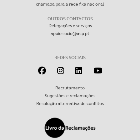
chamada para a rede fixa nacional
necessário no contexto dos serviços a prestar.
OUTROS CONTACTOS
Realçamos que o bloqueio de certo tipo de Cookies e
Delegações e serviços
tecnologias similares pode ter impacto na sua
apoio.socio@acp.pt
experiência de navegação no Website e nos serviços
disponibilizados.
REDES SOCIAIS
Consulte a política de cookies do site.
Recrutamento
Sugestões e reclamações
Resolução alternativa de conflitos