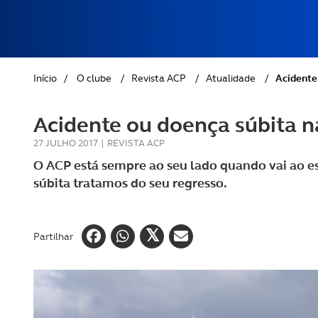
REVISTA ACP
PETS
SOBRE O ACP SEGUROS
CLÁSSICOS
Início
/
O clube
/
Revista ACP
/
Atualidade
/
Acidente 
GOLFE
Acidente ou doença súbita na
AUTOCARAVANISMO
27 JULHO 2017
|
REVISTA ACP
O ACP está sempre ao seu lado quando vai ao e
súbita tratamos do seu regresso.
Partilhar