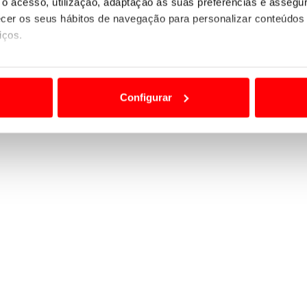
o acesso, utilização, adaptação às suas preferências e asseg
er os seus hábitos de navegação para personalizar conteúdos
iços.
ão destas tecnologias dependem do seu consentimento, definind
e limitando o acesso a informações durante a navegação no Web
Configurar
 a sua experiência digital, personalizar conteúdos e anúncios,
ciais, bem como para analisar dados de navegação no nosso web
nformação, relativa à sua utilização do nosso site de publicidad
aíses terceiros.
sferências internacionais de dados pessoais serão realizadas 
e afigure estritamente necessário no contexto dos serviços a pr
certo tipo de Cookies e tecnologias similares pode ter impacto
serviços disponibilizados.