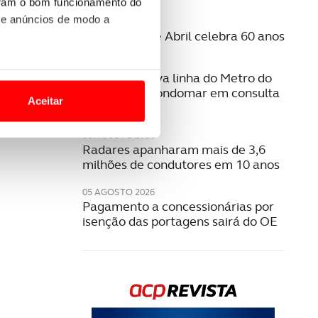
uram o bom funcionamento do
 e anúncios de modo a
06 AGOSTO 2026
A Ponte 25 de Abril celebra 60 anos
06 AGOSTO 2026
o nesses termos e a todo o
Estudo da nova linha do Metro do
site.
Porto para Gondomar em consulta
Aceitar
pública
 para lhe proporcionar
06 AGOSTO 2026
site.
Radares apanharam mais de 3,6
milhões de condutores em 10 anos
e e de análise, com parceiros
05 AGOSTO 2026
Pagamento a concessionárias por
isenção das portagens sairá do OE
apenas com o seu
estar.
 na sua experiência de