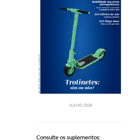
Rev
202
LE
JULHO 2026
Consulte os suplementos: