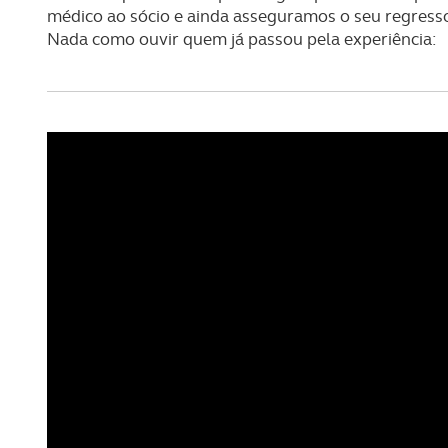
médico ao sócio e ainda asseguramos o seu regres
Nada como ouvir quem já passou pela experiência: