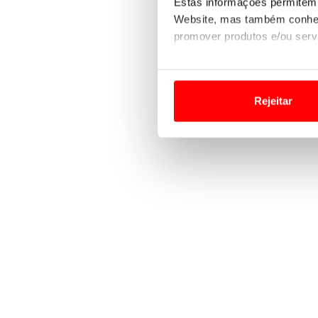
Estas informações permitem 
Website, mas também conhec
promover produtos e/ou serv
Em alguns casos, a utilizaç
tempo as suas preferências 
Rejeitar
Usamos cookies para melhorar
funcionalidades de redes so
Adicionalmente partilhamos i
e organizações na UE e em p
O ACP garantirá que as tran
consentimento e quando tal s
Realçamos que o bloqueio de 
navegação no Website e nos 