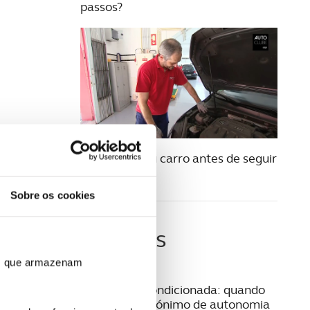
passos?
20 JULHO 2017
Prepare o seu carro antes de seguir
de férias
Sobre os cookies
Últimas
ros que armazenam
06 AGOSTO 2026
Mobilidade condicionada: quando
conduzir é sinónimo de autonomia