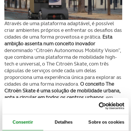
Através de uma plataforma adaptável, é possível
criar ambientes próprios e enfrentar os desafios das
cidades de uma forma proveitosa e prática.
Esta
ambição assenta num conceito inovador
denominado “Citroën Autonomous Mobility Vision”,
que combina uma plataforma de mobilidade high-
tech e universal, o The Citroën Skate, com três
cápsulas de serviços onde cada um delas
proporciona uma experiência única para explorar as
cidades de uma forma inovadora.
O conceito The
Citroën Skate é uma solução de mobilidade urbana,
apta a circular em todos os centros urbanos
, em
faixas dedicadas e protegidas, de modo a gerar uma
mobilidade fluida e otimizada. Autónomo, elétrico e
recarregável por indução, o The Citroën Skate pode
Consentir
Detalhes
Sobre os cookies
operar quase continuamente, 24 horas por dia, 7
dias por semana, carregando automaticamente