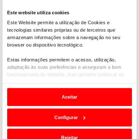
sempre que necessário, em bases de carregamento
Este website utiliza cookies
dedicadas.
Este Website permite a utilização de Cookies e
tecnologias similares próprias ou de terceiros que
armazenam informações sobre a navegação no seu
browser ou dispositivo tecnológico.
Estas informações permitem o acesso, utilização,
adaptação às suas preferências e asseguram o bom
funcionamento do Website, mas também conhecer os
seus hábitos de navegação para personalizar conteúdos
e anúncios de modo a promover produtos e/ou serviços.
Aceitar
Em alguns casos, a utilização destas tecnologias
dependem do seu consentimento, definindo nesses
Configurar
termos e a todo o tempo as suas preferências e limitando
o acesso a informações durante a navegação no
Website.
Rejeitar