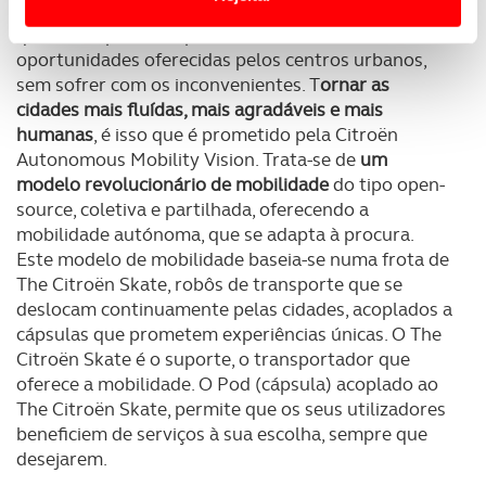
É necessário repensar a mobilidade urbana, para
que todos possam aproveitar todas as
Usamos cookies para melhorar a sua experiência digital,
oportunidades oferecidas pelos centros urbanos,
personalizar conteúdos e anúncios, para lhe proporcionar
sem sofrer com os inconvenientes. T
ornar as
funcionalidades de redes sociais, bem como para
cidades mais fluídas, mais agradáveis e mais
analisar dados de navegação no nosso website.
humanas
, é isso que é prometido pela Citroën
Autonomous Mobility Vision. Trata-se de
um
Adicionalmente partilhamos informação, relativa à sua
modelo revolucionário de mobilidade
do tipo open-
utilização do nosso site de publicidade e de análise, com
source, coletiva e partilhada, oferecendo a
parceiros e organizações na UE e em países terceiros.
mobilidade autónoma, que se adapta à procura.
Este modelo de mobilidade baseia-se numa frota de
O ACP garantirá que as transferências internacionais de
The Citroën Skate, robôs de transporte que se
dados pessoais serão realizadas apenas com o seu
deslocam continuamente pelas cidades, acoplados a
consentimento e quando tal se afigure estritamente
cápsulas que prometem experiências únicas. O The
necessário no contexto dos serviços a prestar.
Citroën Skate é o suporte, o transportador que
oferece a mobilidade. O Pod (cápsula) acoplado ao
Realçamos que o bloqueio de certo tipo de Cookies e
The Citroën Skate, permite que os seus utilizadores
tecnologias similares pode ter impacto na sua
beneficiem de serviços à sua escolha, sempre que
experiência de navegação no Website e nos serviços
desejarem.
disponibilizados.