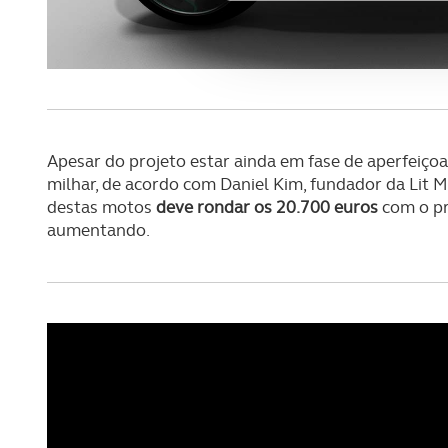
funcionalidades de redes so
Adicionalmente partilhamos i
e organizações na UE e em p
O ACP garantirá que as tran
consentimento e quando tal s
Apesar do projeto estar ainda em fase de aperfeiç
milhar, de acordo com Daniel Kim, fundador da Lit 
Realçamos que o bloqueio de 
destas motos
deve rondar os 20.700 euros
com o pr
navegação no Website e nos 
aumentando.
Consulte a política de cookie