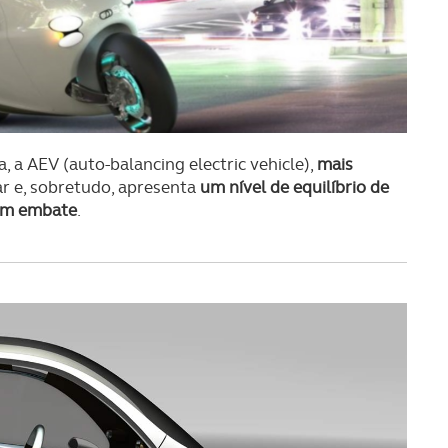
 a AEV (auto-balancing electric vehicle),
mais
zar e, sobretudo, apresenta
um nível de equilíbrio de
 um embate
.