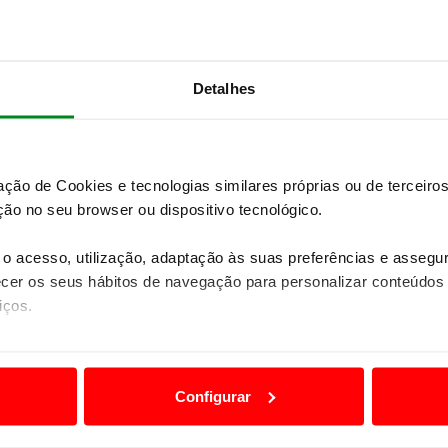
locidade média de 90 km/h.
Detalhes
zação de Cookies e tecnologias similares próprias ou de tercei
ão no seu browser ou dispositivo tecnológico.
o acesso, utilização, adaptação às suas preferências e asseg
er os seus hábitos de navegação para personalizar conteúdos
iços.
ão destas tecnologias dependem do seu consentimento, definind
e limitando o acesso a informações durante a navegação no Web
Configurar
 a sua experiência digital, personalizar conteúdos e anúncios,