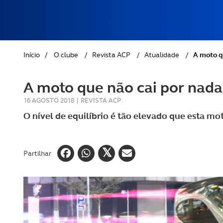
REVISTA ACP
PETS
SOBRE O ACP SEGUROS
CLÁSSICOS
Início
/
O clube
/
Revista ACP
/
Atualidade
/
A moto q
GOLFE
A moto que não cai por nad
AUTOCARAVANISMO
16 AGOSTO 2018
|
REVISTA ACP
O nível de equilíbrio é tão elevado que esta mo
Partilhar