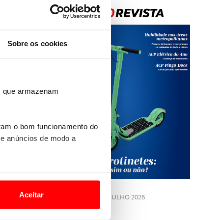
Sobre os cookies
ros que armazenam
Rev
202
uram o bom funcionamento do
 e anúncios de modo a
LE
o nesses termos e a todo o
site.
Aceitar
JULHO 2026
 para lhe proporcionar