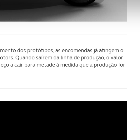
ciais, bem como para analisar dados de navegação no nosso web
nformação, relativa à sua utilização do nosso site de publicidad
aíses terceiros.
sferências internacionais de dados pessoais serão realizadas 
e afigure estritamente necessário no contexto dos serviços a pr
oamento dos protótipos, as encomendas já atingem o
Motors. Quando saírem da linha de produção, o valor
certo tipo de Cookies e tecnologias similares pode ter impacto
eço a cair para metade à medida que a produção for
serviços disponibilizados.
s do site.