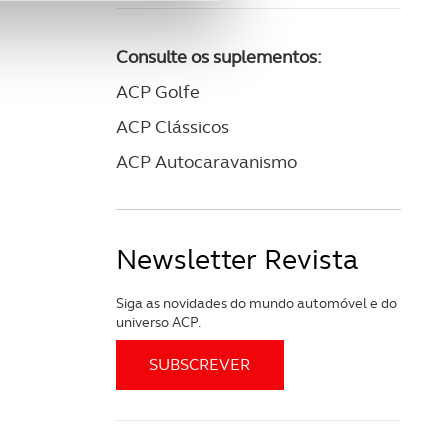
site.
e e de análise, com parceiros
Consulte os suplementos:
ACP Golfe
apenas com o seu
ACP Clássicos
estar.
ACP Autocaravanismo
 na sua experiência de
Newsletter Revista
Siga as novidades do mundo automóvel e do
universo ACP.