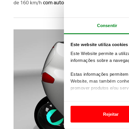
de 160 km/h
com autonomia de 270 km
para uma ve
Consentir
Este website utiliza cookies
Este Website permite a utili
informações sobre a navegaç
Estas informações permitem 
Website, mas também conhec
promover produtos e/ou serv
Em alguns casos, a utilizaç
tempo as suas preferências 
Rejeitar
Usamos cookies para melhorar