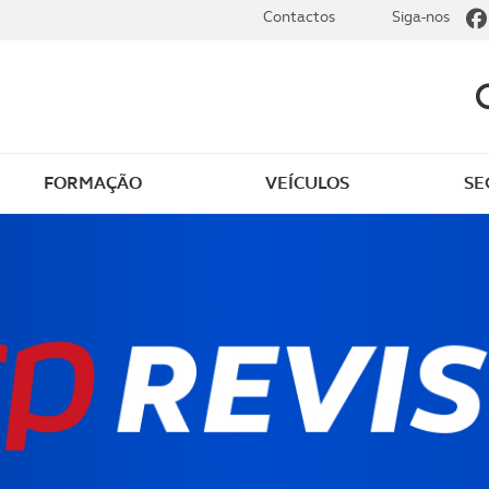
Contactos
Siga-nos
FORMAÇÃO
VEÍCULOS
SE
dade
Clássicos
mentos
Notícias do clube
s
Golfe
sts
Revista ACP Edição
impressa
rto