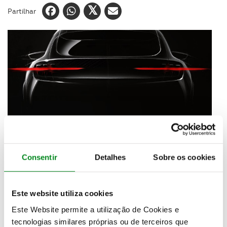
Partilhar
Consentir
Detalhes
Sobre os cookies
A Ford divulgou a primeira imagem do novo veículo
utilitário inspirado no Mustang
, o primeiro novo
Este website utiliza cookies
modelo do grupo Ford Team Edison, criado
especificamente para desenvolver veículos elétricos
Este Website permite a utilização de Cookies e
para mercados em todo o mundo. O
novo utilitário
tecnologias similares próprias ou de terceiros que