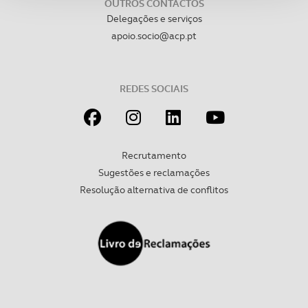
OUTROS CONTACTOS
Delegações e serviços
Adicionalmente partilhamos informação, relativa à sua
apoio.socio@acp.pt
utilização do nosso site de publicidade e de análise, com
parceiros e organizações na UE e em países terceiros.
REDES SOCIAIS
O ACP garantirá que as transferências internacionais de
dados pessoais serão realizadas apenas com o seu
consentimento e quando tal se afigure estritamente
necessário no contexto dos serviços a prestar.
Recrutamento
Sugestões e reclamações
Realçamos que o bloqueio de certo tipo de Cookies e
Resolução alternativa de conflitos
tecnologias similares pode ter impacto na sua
experiência de navegação no Website e nos serviços
disponibilizados.
Consulte a política de cookies do site.