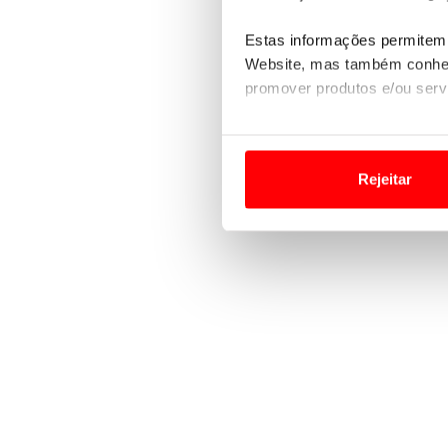
Estas informações permitem 
Website, mas também conhec
promover produtos e/ou serv
Em alguns casos, a utilizaç
tempo as suas preferências 
Rejeitar
Usamos cookies para melhorar
funcionalidades de redes so
Adicionalmente partilhamos i
e organizações na UE e em p
O ACP garantirá que as tran
consentimento e quando tal s
Realçamos que o bloqueio de 