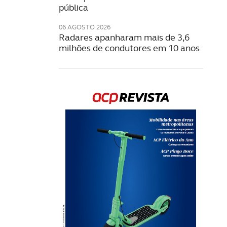
pública
06 AGOSTO 2026
Radares apanharam mais de 3,6
milhões de condutores em 10 anos
Rev
202