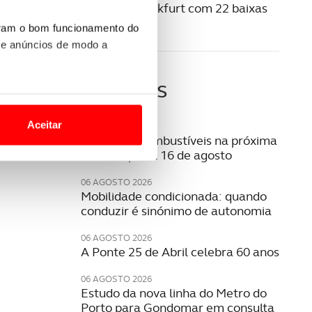
Salão de Frankfurt com 22 baixas
de peso
uram o bom funcionamento do
 e anúncios de modo a
Últimas
o nesses termos e a todo o
site.
Aceitar
07 AGOSTO 2026
Preço dos combustíveis na próxima
 para lhe proporcionar
semana | 10 a 16 de agosto
site.
06 AGOSTO 2026
Mobilidade condicionada: quando
e e de análise, com parceiros
conduzir é sinónimo de autonomia
06 AGOSTO 2026
apenas com o seu
A Ponte 25 de Abril celebra 60 anos
estar.
06 AGOSTO 2026
Estudo da nova linha do Metro do
 na sua experiência de
Porto para Gondomar em consulta