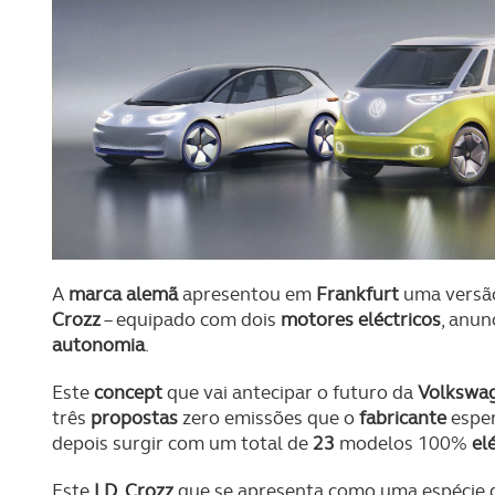
A
marca alemã
apresentou em
Frankfurt
uma versão
Crozz
– equipado com dois
motores eléctricos
, anun
autonomia
.
Este
concept
que vai antecipar o futuro da
Volkswa
três
propostas
zero emissões que o
fabricante
esper
depois surgir com um total de
23
modelos 100%
el
Este
I.D. Crozz
que se apresenta como uma espécie