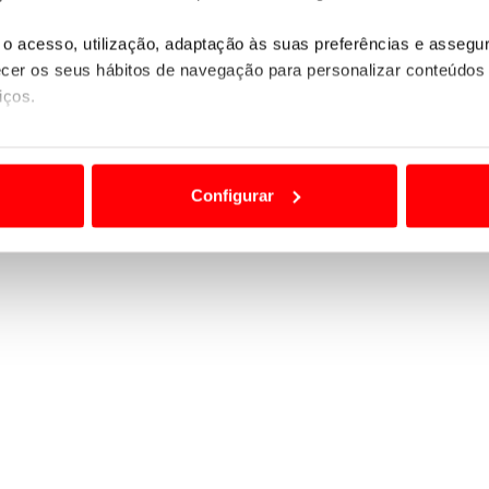
o acesso, utilização, adaptação às suas preferências e asseg
er os seus hábitos de navegação para personalizar conteúdos
iços.
ão destas tecnologias dependem do seu consentimento, definind
e limitando o acesso a informações durante a navegação no Web
Configurar
 a sua experiência digital, personalizar conteúdos e anúncios,
ciais, bem como para analisar dados de navegação no nosso web
nformação, relativa à sua utilização do nosso site de publicidad
aíses terceiros.
sferências internacionais de dados pessoais serão realizadas 
e afigure estritamente necessário no contexto dos serviços a pr
certo tipo de Cookies e tecnologias similares pode ter impacto