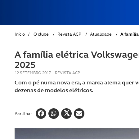
REVISTA ACP
PETS
SOBRE O ACP SEGUROS
CLÁSSICOS
Início
/
O clube
/
Revista ACP
/
Atualidade
/
A família
GOLFE
A família elétrica Volkswage
AUTOCARAVANISMO
2025
12 SETEMBRO 2017
|
REVISTA ACP
Com o pé numa nova era, a marca alemã quer v
dezenas de modelos elétricos.
Partilhar