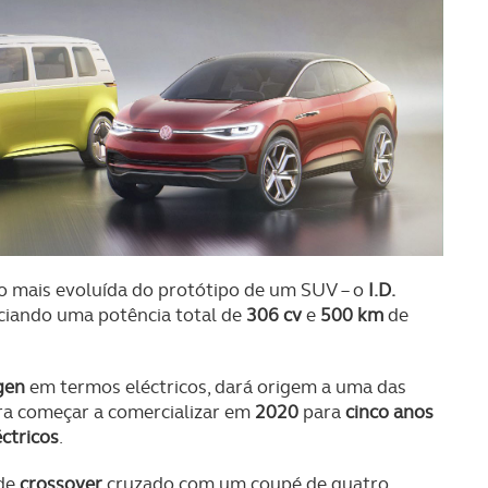
 mais evoluída do protótipo de um SUV – o
I.D.
ciando uma potência total de
306 cv
e
500 km
de
gen
em termos eléctricos, dará origem a uma das
a começar a comercializar em
2020
para
cinco anos
éctricos
.
 de
crossover
cruzado com um coupé de quatro