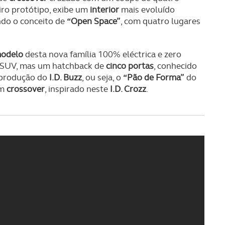
iro protótipo, exibe um
interior
mais evoluído
ndo o conceito de
“Open Space”
, com quatro lugares
odelo
desta nova família 100% eléctrica e zero
um SUV, mas um hatchback de
cinco portas
, conhecido
e produção do
I.D. Buzz
, ou seja, o
“Pão de Forma”
do
um
crossover
, inspirado neste
I.D. Crozz
.