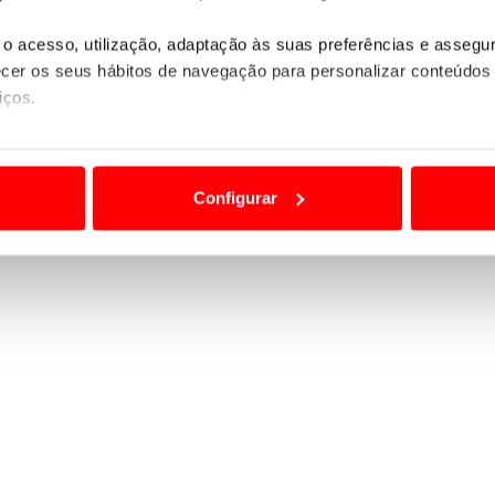
 eletrificado, as pessoas apreciam algo diferente”
.
o acesso, utilização, adaptação às suas preferências e asseg
 o motor de combustão interna nos seus automóveis
er os seus hábitos de navegação para personalizar conteúdos
ra os quais a transmissão manual é mais adequada.
iços.
ão destas tecnologias dependem do seu consentimento, definind
e limitando o acesso a informações durante a navegação no Web
Configurar
 a sua experiência digital, personalizar conteúdos e anúncios,
ciais, bem como para analisar dados de navegação no nosso web
nformação, relativa à sua utilização do nosso site de publicidad
aíses terceiros.
sferências internacionais de dados pessoais serão realizadas 
e afigure estritamente necessário no contexto dos serviços a pr
certo tipo de Cookies e tecnologias similares pode ter impacto