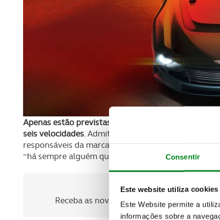
Apenas estão previstas 110 unidades cada uma equ
seis velocidades
. Admitindo ser esta uma tendência 
responsáveis da marca não escondem o “prazer que s
“há sempre alguém que gosta da contra corrente e d
Consentir
Newsletter Revista
Este website utiliza cookies
Receba as novidades do mundo automóvel e
Este Website permite a utili
informações sobre a navegaç