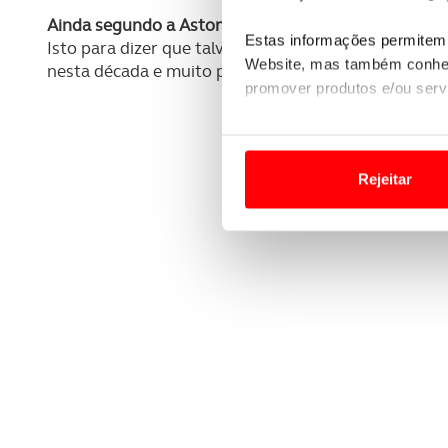
Ainda segundo a Aston Martin, “se o mundo se tornou
Estas informações permitem 
Isto para dizer que talvez a marca venha a manter
Website, mas também conhec
nesta década e muito provavelmente na próxima, pa
promover produtos e/ou serv
Em alguns casos, a utilizaç
tempo as suas preferências 
Rejeitar
Usamos cookies para melhorar
funcionalidades de redes so
Adicionalmente partilhamos i
e organizações na UE e em p
O ACP garantirá que as tran
consentimento e quando tal s
Realçamos que o bloqueio de 