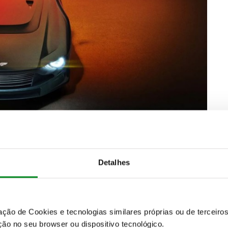
ipada com motor V12 associado a caixa manual de
generalizada entre os fabricantes de automóveis, os
eria continuar a trabalhar no manual”, até porque
e comprar algo que vai na direção oposta”.
Detalhes
SUBSCREVER
 do universo ACP.
zação de Cookies e tecnologias similares próprias ou de tercei
ão no seu browser ou dispositivo tecnológico.