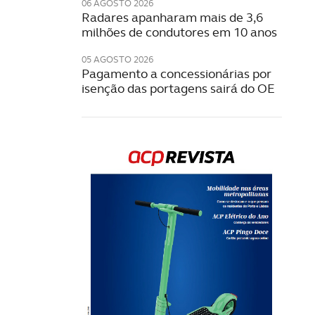
06 AGOSTO 2026
Radares apanharam mais de 3,6
milhões de condutores em 10 anos
05 AGOSTO 2026
Pagamento a concessionárias por
isenção das portagens sairá do OE
Rev
202