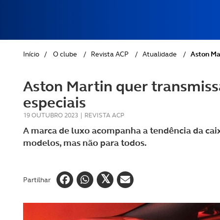
REVISTA ACP
PETS
SOBRE O ACP SEGUROS
CLÁSSICOS
Início
/
O clube
/
Revista ACP
/
Atualidade
/
Aston Ma
GOLFE
Aston Martin quer transmiss
AUTOCARAVANISMO
especiais
19 OUTUBRO 2023
|
REVISTA ACP
A marca de luxo acompanha a tendência da caix
modelos, mas não para todos.
Partilhar