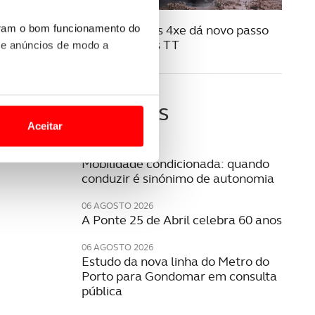
07 JULHO 2025
Jeep Compass 4xe dá novo passo
uram o bom funcionamento do
no mundo dos TT
 e anúncios de modo a
o nesses termos e a todo o
Últimas
site.
Aceitar
 para lhe proporcionar
06 AGOSTO 2026
Mobilidade condicionada: quando
site.
conduzir é sinónimo de autonomia
e e de análise, com parceiros
06 AGOSTO 2026
A Ponte 25 de Abril celebra 60 anos
06 AGOSTO 2026
apenas com o seu
Estudo da nova linha do Metro do
estar.
Porto para Gondomar em consulta
pública
 na sua experiência de