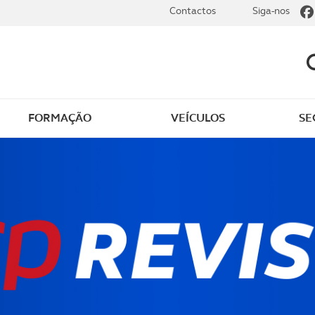
Contactos
Siga-nos
FORMAÇÃO
VEÍCULOS
SE
dade elétrica
O que saber sobre carr
zir em segurança
O que saber sobre mot
os seus
cimentos