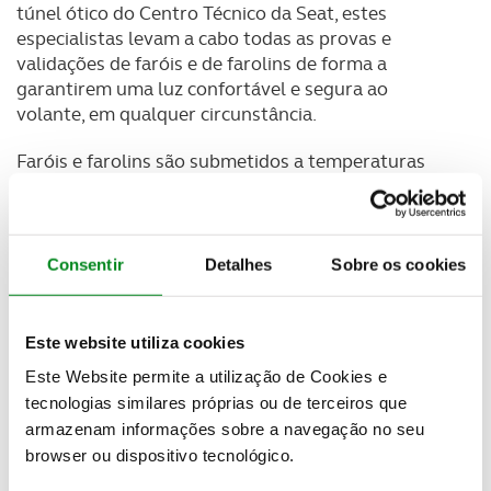
túnel ótico do Centro Técnico da Seat, estes
especialistas levam a cabo todas as provas e
validações de faróis e de farolins de forma a
garantirem uma luz confortável e segura ao
volante, em qualquer circunstância.
Faróis e farolins são submetidos a temperaturas
que oscilam entre os
-40ºC e os 90ºC
numa câmara
climática que coloca à prova a sua resistência. E
para saber se o ângulo de luz varia com o
automóvel carregado, são realizados diversos
Consentir
Detalhes
Sobre os cookies
testes com pesos, como carregar até
350 kg
na
bagageira ou acomodar
cinco pessoas a bordo do
veículo
, com o objetivo de garantir que o ângulo de
Este website utiliza cookies
luz é o correto, independentemente da carga no
Este Website permite a utilização de Cookies e
veículo.
tecnologias similares próprias ou de terceiros que
armazenam informações sobre a navegação no seu
browser ou dispositivo tecnológico.