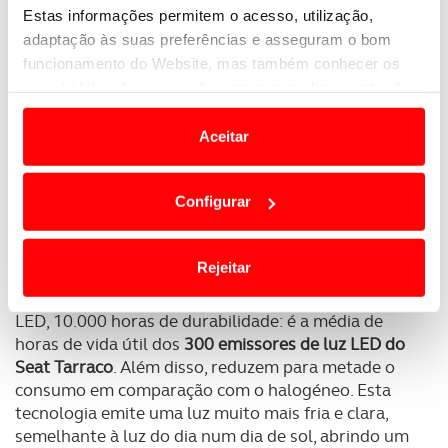
Estas informações permitem o acesso, utilização,
adaptação às suas preferências e asseguram o bom
funcionamento do Website, mas também conhecer os
seus hábitos de navegação para personalizar conteúdos
e anúncios de modo a promover produtos e/ou serviços.
Aceitar
Em alguns casos, a utilização destas tecnologias
dependem do seu consentimento, definindo nesses
Configurar
termos e a todo o tempo as suas preferências e limitando
o acesso a informações durante a navegação no
Website.
Rejeitar
Usamos cookies para melhorar a sua experiência digital,
LED, 10.000 horas de durabilidade: é a média de
personalizar conteúdos e anúncios, para lhe proporcionar
horas de vida útil dos
300 emissores de luz LED do
funcionalidades de redes sociais, bem como para
Seat Tarraco
. Além disso, reduzem para metade o
analisar dados de navegação no nosso website.
consumo em comparação com o halogéneo. Esta
tecnologia emite uma luz muito mais fria e clara,
Adicionalmente partilhamos informação, relativa à sua
semelhante à luz do dia num dia de sol, abrindo um
utilização do nosso site de publicidade e de análise, com