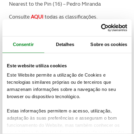
Nearest to the Pin (16) – Pedro Miranda
Consulte
AQUI
todas as classificações.
Veja todas as imagens do evento neste
LINK
Conheça em detalhe as classificações da ordem de
Consentir
Detalhes
Sobre os cookies
Mérito após a primeira prova
AQUI
Ordem de Mérito ACP / BPI / Clube Viajar 2018
Este website utiliza cookies
Gross
Este Website permite a utilização de Cookies e
1.
Tiago Costa – 100 pontos
tecnologias similares próprias ou de terceiros que
2. José Cândido Oliveira – 85 pontos
3. Miguel Rodrigues – 75 pontos
armazenam informações sobre a navegação no seu
browser ou dispositivo tecnológico.
Net
1.
Thomas Zinterl – 100 pontos
Estas informações permitem o acesso, utilização,
2. Augusto Morais – 85 pontos
adaptação às suas preferências e asseguram o bom
3. Carlos Fonseca – 75 pontos
funcionamento do Website, mas também conhecer os
seus hábitos de navegação para personalizar conteúdos