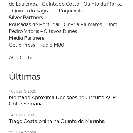
dados pessoais serão realizadas apenas com o seu
de Estremoz – Quinta do Cotto – Quinta da Marka
consentimento e quando tal se afigure estritamente
– Quinta do Sagrado - Roquevale
necessário no contexto dos serviços a prestar.
Silver Partners
Pousadas de Portugal – Onyria Palmares – Dom
Realçamos que o bloqueio de certo tipo de Cookies e
Pedro Vitoria – Oitavos Dunes
tecnologias similares pode ter impacto na sua
Media Partners
experiência de navegação no Website e nos serviços
Golfe Press – Radio M80
disponibilizados.
ACP Golfe
Consulte a política de cookies do site.
Últimas
16 JULHO 2026
Montado Aproxima Decisões no Circuito ACP
Golfe Semana
14 JULHO 2026
Tiago Costa brilha na Quinta da Marinha
03 JULHO 2026