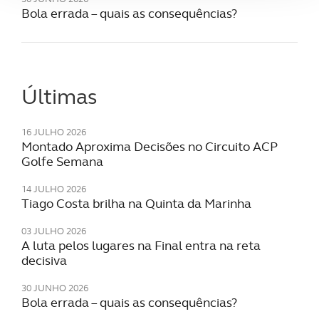
Bola errada – quais as consequências?
Adicionalmente partilhamos informação, relativa à sua
utilização do nosso site de publicidade e de análise, com
parceiros e organizações na UE e em países terceiros.
Últimas
O ACP garantirá que as transferências internacionais de
dados pessoais serão realizadas apenas com o seu
consentimento e quando tal se afigure estritamente
16 JULHO 2026
necessário no contexto dos serviços a prestar.
Montado Aproxima Decisões no Circuito ACP
Golfe Semana
Realçamos que o bloqueio de certo tipo de Cookies e
14 JULHO 2026
tecnologias similares pode ter impacto na sua
Tiago Costa brilha na Quinta da Marinha
experiência de navegação no Website e nos serviços
disponibilizados.
03 JULHO 2026
A luta pelos lugares na Final entra na reta
decisiva
Consulte a política de cookies do site.
30 JUNHO 2026
Bola errada – quais as consequências?