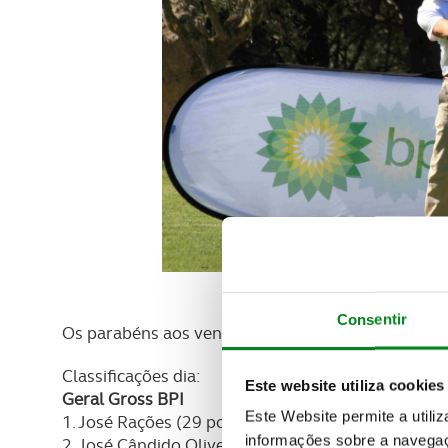
Consentir
Os parabéns aos vencedores e a todos os que part
Classificações dia:
Este website utiliza cookies
Geral Gross BPI
Este Website permite a utili
1. José Rações (29 pontos)
informações sobre a navegaç
2. José Cândido Oliveira (28 pontos)