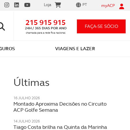
Loja
PT
myACP
215 915 915
FAÇA-SE SÓCIO
24H / 365 DIAS POR ANO
chamada para a rede fixa nacional
GUROS
VIAGENS E LAZER
Últimas
16 JULHO 2026
Montado Aproxima Decisões no Circuito
ACP Golfe Semana
Vantagens em ser sócio ACP
Carta por Pontos
App ACP Electric
Seguro automóvel 12,99€/mês
Festividades
14 JULHO 2026
As que conhece e as que o vão surpreender
Tudo o que precisa saber
Descarregue e comece já a carregar!
Preço único para qualquer carro
Celebre momentos inesquecíveis
Tiago Costa brilha na Quinta da Marinha