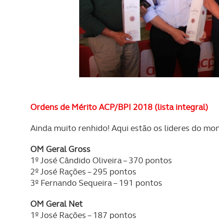
navegação no Website e nos 
Consulte a política de cookie
Ordens de M
érito ACP/BPI 2018 (lista integral)
Ainda muito renhido! Aqui estão os lideres do mo
OM Geral Gross
1º José Cândido Oliveira – 370 pontos
2º José Rações – 295 pontos
3º Fernando Sequeira – 191 pontos
OM Geral Net
1º José Rações – 187 pontos