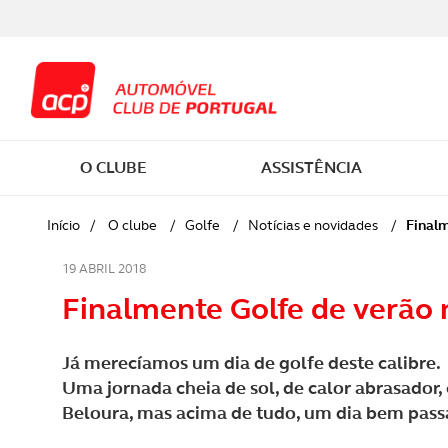
O CLUBE
ASSISTÊNCIA
SER SÓCIO
EM VIAGEM
CARTA DE CONDUÇÃO
COMPRAR CARRO
CASA E VEÍCULOS
VIAGENS
Atuali
Início
/
O clube
/
Golfe
/
Notícias e novidades
/
Finalm
SOBRE O ACP
SAÚDE
CURSOS PESSOAIS
MANUTENÇÃO AUTOMÓVEL
PESSOAIS
WORKSHOPS HAPPY HOUR
19 ABRIL 2018
Lança
Finalmente Golfe de verão n
MOBILIDADE E SEGURANÇA
CASA
CURSOS PARA MENORES
FISCALIDADE
SAÚDE
ESTRADA FORA
Ensaio
RODOVIÁRIA
Já merecíamos um dia de golfe deste calibre.
JURÍDICA E DOCUMENTOS
CURSOS PARA PROFISSIONAIS
ELÉTRICOS
LAZER
CAMPISMO
Podca
Uma jornada cheia de sol, de calor abrasador
RESPONSABILIDADE SOCIAL E
Beloura, mas acima de tudo, um dia bem pass
AMBIENTAL
DESCONTOS E POUPANÇA
CONDUTOR EM DIA
SIMULADORES
MONTANHISMO
Despo