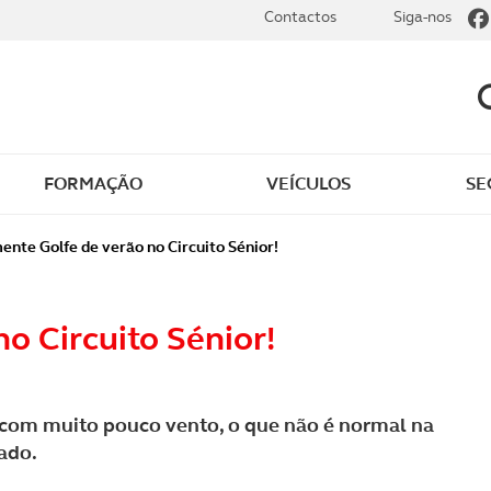
Contactos
Siga-nos
FORMAÇÃO
VEÍCULOS
SE
dade
Clássicos
ente Golfe de verão no Circuito Sénior!
mentos
Notícias do clube
o Circuito Sénior!
s
Golfe
sts
Revista ACP Edição
, com muito pouco vento, o que não é normal na
impressa
ado.
rto