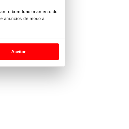
uram o bom funcionamento do
 e anúncios de modo a
o nesses termos e a todo o
site.
Aceitar
 para lhe proporcionar
site.
e e de análise, com parceiros
apenas com o seu
estar.
 na sua experiência de