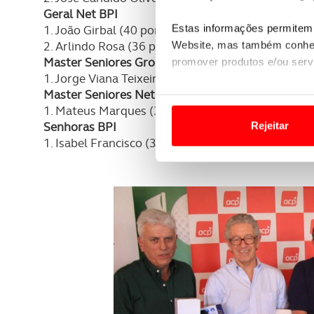
Geral Net BPI
Estas informações permitem 
1. João Girbal (40 pontos)
2. Arlindo Rosa (36 pontos)
Website, mas também conhec
Master Seniores Gross BPI
promover produtos e/ou serv
1. Jorge Viana Teixeira (23 pontos)
Master Seniores Net BPI
Em alguns casos, a utilizaç
1. Mateus Marques (34 pontos)
tempo as suas preferências 
Senhoras BPI
Rejeitar
1. Isabel Francisco (37 pontos)
Usamos cookies para melhorar
funcionalidades de redes so
Adicionalmente partilhamos i
e organizações na UE e em p
O ACP garantirá que as tran
consentimento e quando tal s
Realçamos que o bloqueio de 