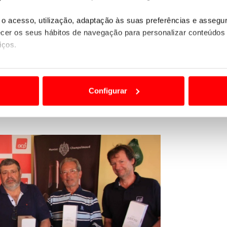
o acesso, utilização, adaptação às suas preferências e asseg
er os seus hábitos de navegação para personalizar conteúdos
iços.
ão destas tecnologias dependem do seu consentimento, definind
e limitando o acesso a informações durante a navegação no Web
Configurar
 a sua experiência digital, personalizar conteúdos e anúncios,
ciais, bem como para analisar dados de navegação no nosso web
nformação, relativa à sua utilização do nosso site de publicidad
aíses terceiros.
sferências internacionais de dados pessoais serão realizadas 
e afigure estritamente necessário no contexto dos serviços a pr
certo tipo de Cookies e tecnologias similares pode ter impacto