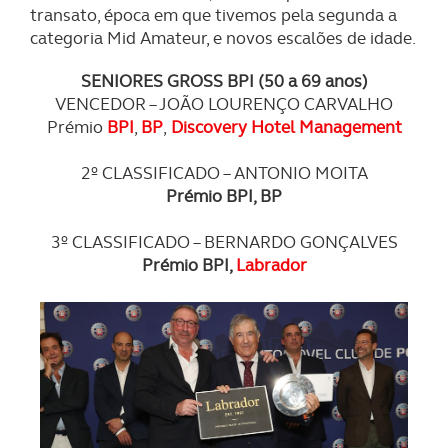
transato, época em que tivemos pela segunda a
categoria Mid Amateur, e novos escalões de idade.
SENIORES GROSS BPI (50 a 69 anos)
VENCEDOR
–
JOÃO LOURENÇO CARVALHO
Prémio
BPI
,
BP
,
Discovery Hotel Management
2º CLASSIFICADO
–
ANTONIO MOITA
Prémio BPI, BP
3º CLASSIFICADO
–
BERNARDO GONÇALVES
Prémio BPI,
Labrador