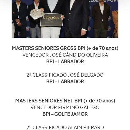
analisar dados de navegação no nosso website.
Adicionalmente partilhamos informação, relativa à sua
utilização do nosso site de publicidade e de análise, com
parceiros e organizações na UE e em países terceiros.
O ACP garantirá que as transferências internacionais de
MASTERS SENIORES GROSS BPI (+ de 70 anos)
dados pessoais serão realizadas apenas com o seu
VENCEDOR JOSÉ CÂNDIDO OLIVEIRA
consentimento e quando tal se afigure estritamente
BPI – LABRADOR
necessário no contexto dos serviços a prestar.
2º CLASSIFICADO JOSÉ DELGADO
Realçamos que o bloqueio de certo tipo de Cookies e
BPI – LABRADOR
tecnologias similares pode ter impacto na sua
experiência de navegação no Website e nos serviços
MASTERS SENIORES NET BPI (+ de 70 anos)
disponibilizados.
VENCEDOR FIRMINO GALEGO
BPI – GOLFE JAMOR
Consulte a política de cookies do site.
2º CLASSIFICADO ALAIN PIERARD