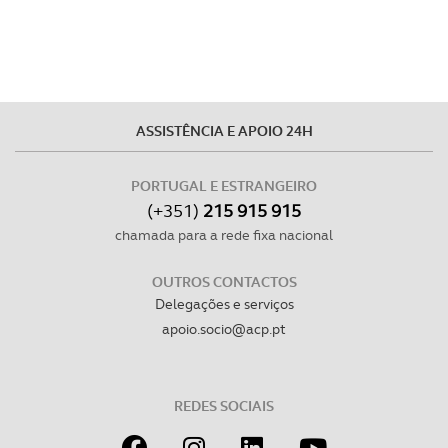
disponibilizados.
Consulte a política de cookies do site.
ASSISTÊNCIA E APOIO 24H
PORTUGAL E ESTRANGEIRO
(+351)
215 915 915
chamada para a rede fixa nacional
OUTROS CONTACTOS
Delegações e serviços
apoio.socio@acp.pt
REDES SOCIAIS