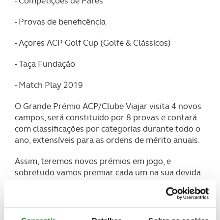
- Competições de Pares
- Provas de beneficência
- Açores ACP Golf Cup (Golfe & Clássicos)
- Taça Fundação
- Match Play 2019
O Grande Prémio ACP/Clube Viajar visita 4 novos
campos, será constituído por 8 provas e contará
com classificações por categorias durante todo o
ano, extensíveis para as ordens de mérito anuais.
Assim, teremos novos prémios em jogo, e
sobretudo vamos premiar cada um na sua devida
categoria. Continuará a ser atrativo em termos de
pontuação, para aproximar todos os participantes
e alargar as possibilidades de vitória no final da
época, o facto dos pontos dobrarem na derradeira