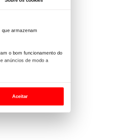
Sobre os cookies
ros que armazenam
uram o bom funcionamento do
 e anúncios de modo a
o nesses termos e a todo o
site.
Aceitar
 para lhe proporcionar
site.
e e de análise, com parceiros