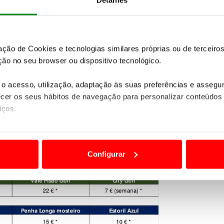
Detalhes
zação de Cookies e tecnologias similares próprias ou de tercei
ão no seu browser ou dispositivo tecnológico.
o acesso, utilização, adaptação às suas preferências e asseg
er os seus hábitos de navegação para personalizar conteúdos
iços.
ão destas tecnologias dependem do seu consentimento, definind
e limitando o acesso a informações durante a navegação no Web
Configurar
 a sua experiência digital, personalizar conteúdos e anúncios,
ciais, bem como para analisar dados de navegação no nosso web
nformação, relativa à sua utilização do nosso site de publicidad
aíses terceiros.