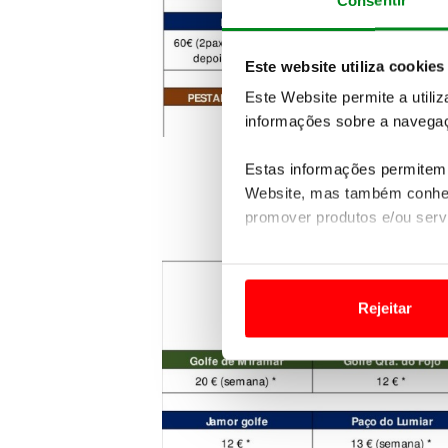
Consentir
Este website utiliza cookies
Este Website permite a utili
informações sobre a navegaç
Estas informações permitem 
Website, mas também conhec
promover produtos e/ou serv
Em alguns casos, a utilizaç
tempo as suas preferências 
Rejeitar
Usamos cookies para melhorar
funcionalidades de redes so
Adicionalmente partilhamos i
e organizações na UE e em p