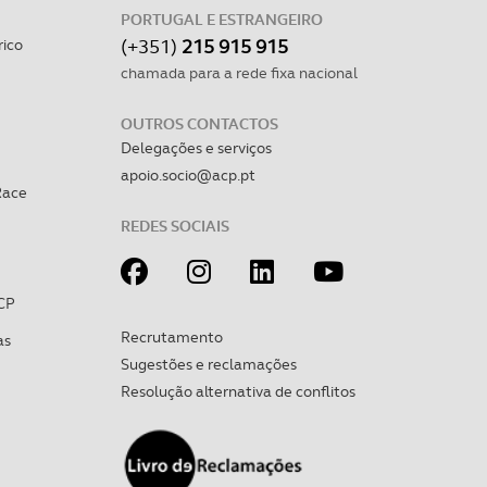
PORTUGAL E ESTRANGEIRO
(+351)
215 915 915
rico
chamada para a rede fixa nacional
OUTROS CONTACTOS
Delegações e serviços
apoio.socio@acp.pt
Race
REDES SOCIAIS
CP
Recrutamento
as
Sugestões e reclamações
Resolução alternativa de conflitos