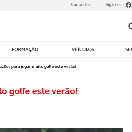
Contactos
Siga-nos
FORMAÇÃO
VEÍCULOS
SE
dade
Clássicos
azões para jogar muito golfe este verão!
mentos
Notícias do clube
o golfe este verão!
s
Golfe
sts
Revista ACP Edição
impressa
rto