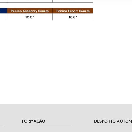
sferências internacionais de dados pessoais serão realizadas 
e afigure estritamente necessário no contexto dos serviços a pr
certo tipo de Cookies e tecnologias similares pode ter impacto
serviços disponibilizados.
s do site.
FORMAÇÃO
DESPORTO AUTO