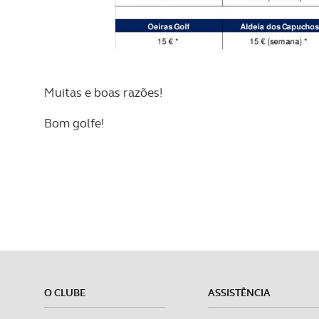
O ACP garantirá que as tran
consentimento e quando tal s
Realçamos que o bloqueio de 
Muitas e boas razões!
navegação no Website e nos 
Bom golfe!
Consulte a política de cookie
O CLUBE
ASSISTÊNCIA