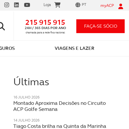
Loja
PT
myACP
215 915 915
FAÇA-SE SÓCIO
24H / 365 DIAS POR ANO
chamada para a rede fixa nacional
GUROS
VIAGENS E LAZER
Últimas
16 JULHO 2026
Montado Aproxima Decisões no Circuito
ACP Golfe Semana
Vantagens em ser sócio ACP
Carta por Pontos
App ACP Electric
Seguro automóvel 12,99€/mês
Festividades
14 JULHO 2026
As que conhece e as que o vão surpreender
Tudo o que precisa saber
Descarregue e comece já a carregar!
Preço único para qualquer carro
Celebre momentos inesquecíveis
Tiago Costa brilha na Quinta da Marinha