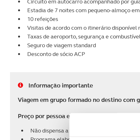
Circuito em autocarro acompanhado por guias 
Estadia de 7 noites com pequeno-almoço em 
10 refeições
Visitas de acordo com o itinerário disponíve
Taxas de aeroporto, segurança e combustível 
Seguro de viagem standard
Desconto de sócio ACP
Informação importante
Viagem em grupo formado no destino com gu
Preço por pessoa em quarto duplo e sujeito a
Não dispensa a consulta das condições gera
Programa elaborado em JAN 26 com a orga