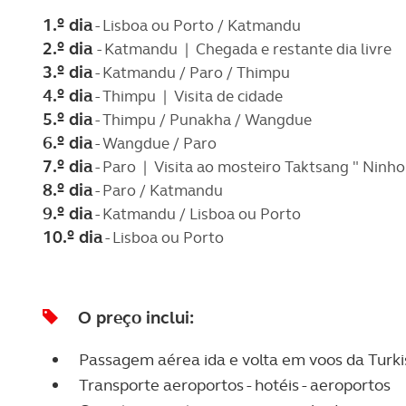
1.º dia
- Lisboa ou Porto / Katmandu
2.º dia
- Katmandu | Chegada e restante dia livre
3.
º dia
- Katmandu / Paro / Thimpu
4.º dia
- Thimpu | Visita de cidade
5.º dia
- Thimpu / Punakha / Wangdue
6.º dia
- Wangdue / Paro
7.º dia
- Paro | Visita ao mosteiro Taktsang " Ninho
8.º dia
- Paro / Katmandu
9.º dia
- Katmandu / Lisboa ou Porto
10.º dia
- Lisboa ou Porto
O preço inclui:
Passagem aérea ida e volta em voos da Turki
Transporte aeroportos - hotéis - aeroportos