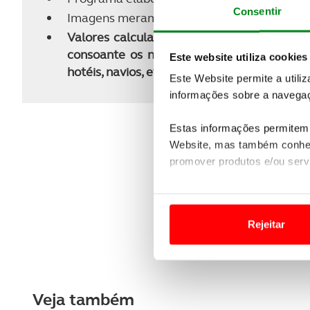
Consentir
Imagens meramente ilustrativas dos países, 
Valores calculados nas tarifas dinâmicas m
consoante os níveis de ocupação. Caso não
Este website utiliza cookies
hotéis, navios, etc.), será apresentado o m
Este Website permite a utili
informações sobre a navegaç
Estas informações permitem 
Website, mas também conhec
promover produtos e/ou serv
Em alguns casos, a utilizaç
tempo as suas preferências 
Rejeitar
Usamos cookies para melhorar
funcionalidades de redes so
Adicionalmente partilhamos i
Veja também