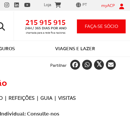
Loja
PT
myACP
215 915 915
FAÇA-SE SÓCIO
24H / 365 DIAS POR ANO
chamada para a rede fixa nacional
GUROS
VIAGENS E LAZER
Partilhar
ão
 | REFEIÇÕES | GUIA | VISITAS
Individual: Consulte-nos
Vantagens em ser sócio ACP
Carta por Pontos
App ACP Electric
Seguro automóvel 12,99€/mês
Festividades
As que conhece e as que o vão surpreender
Tudo o que precisa saber
Descarregue e comece já a carregar!
Preço único para qualquer carro
Celebre momentos inesquecíveis