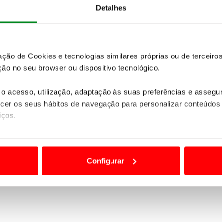
Detalhes
hotéis, navios ou locais a visitar e não vinculativas ao
ais baixas, disponíveis à data da elaboração do progra
 exista disponibilidade nas tarifas inicialmente con
elhor preço disponível no momento da consulta e/ou rese
zação de Cookies e tecnologias similares próprias ou de tercei
ão no seu browser ou dispositivo tecnológico.
o acesso, utilização, adaptação às suas preferências e asseg
Quer saber mais detalhes sobre esta viagem?
er os seus hábitos de navegação para personalizar conteúdos
iços.
PEDIDO DE INFORMAÇÕES
ão destas tecnologias dependem do seu consentimento, definind
e limitando o acesso a informações durante a navegação no Web
Configurar
Não encontrou o seu destino nas nossas ofertas online?
 a sua experiência digital, personalizar conteúdos e anúncios,
Temos mais viagens e experiências à sua espera.
Contacte-no
ciais, bem como para analisar dados de navegação no nosso web
nformação, relativa à sua utilização do nosso site de publicidad