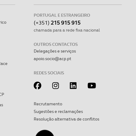
PORTUGAL E ESTRANGEIRO
(+351)
215 915 915
rico
chamada para a rede fixa nacional
OUTROS CONTACTOS
Delegações e serviços
apoio.socio@acp.pt
Race
REDES SOCIAIS
CP
Recrutamento
as
Sugestões e reclamações
Resolução alternativa de conflitos