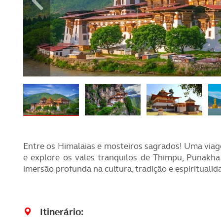
REVISTA ACP
PETS
SOBRE O ACP SEGUROS
CLÁSSICOS
GOLFE
AUTOCARAVANISMO
Entre os Himalaias e mosteiros sagrados! Uma viage
e explore os vales tranquilos de Thimpu, Punakha
imersão profunda na cultura, tradição e espirituali
Itinerário: