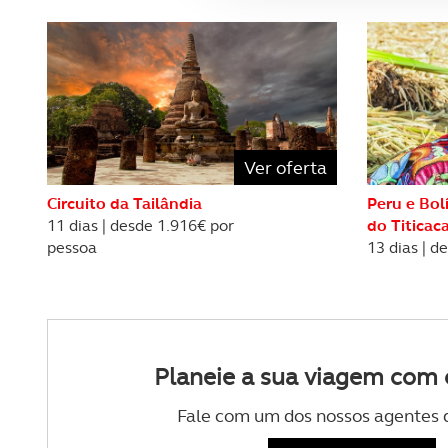
e organizações na UE e em p
O ACP garantirá que as tran
consentimento e quando tal s
Realçamos que o bloqueio de 
navegação no Website e nos 
Ver oferta
Consulte a política de cookie
Circuito da Tailândia
Peru e Bolí
11 dias | desde 1.916€ por
do Titicac
pessoa
13 dias | d
Planeie a sua viagem com 
Fale com um dos nossos agentes 