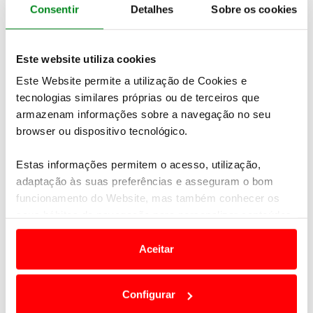
Consentir
Detalhes
Sobre os cookies
Temos mais viagens e experiências à sua espera.
Contacte-
nos
Este website utiliza cookies
Veja também
Este Website permite a utilização de Cookies e
tecnologias similares próprias ou de terceiros que
armazenam informações sobre a navegação no seu
browser ou dispositivo tecnológico.
Estas informações permitem o acesso, utilização,
adaptação às suas preferências e asseguram o bom
funcionamento do Website, mas também conhecer os
seus hábitos de navegação para personalizar conteúdos
e anúncios de modo a promover produtos e/ou serviços.
Aceitar
Ver oferta
Em alguns casos, a utilização destas tecnologias
dependem do seu consentimento, definindo nesses
Réveillon | Montreal e Quebec
Configurar
termos e a todo o tempo as suas preferências e limitando
9 dias | desde 2.681€ por pessoa