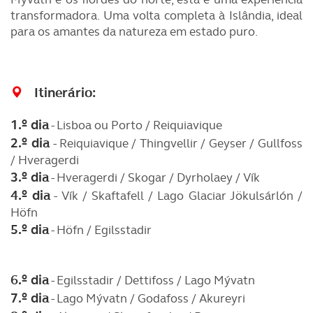
transformadora. Uma volta completa à Islândia, ideal
para os amantes da natureza em estado puro.
Itinerário:
1.º dia
- Lisboa ou Porto / Reiquiavique
2.º dia
- Reiquiavique / Thingvellir / Geyser / Gullfoss
/ Hveragerdi
3.
º dia
- Hveragerdi / Skogar / Dyrholaey / Vík
4.º dia
- Vík / Skaftafell / Lago Glaciar Jökulsárlón /
Höfn
5.º dia
- Höfn / Egilsstadir
6.º dia
- Egilsstadir / Dettifoss / Lago Mývatn
7.º dia
- Lago Mývatn / Godafoss / Akureyri