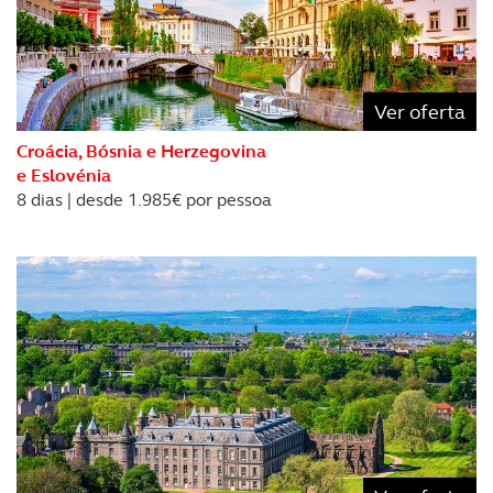
dados pessoais serão realizadas apenas com o seu
consentimento e quando tal se afigure estritamente
necessário no contexto dos serviços a prestar.
Ver oferta
Realçamos que o bloqueio de certo tipo de Cookies e
tecnologias similares pode ter impacto na sua
Croácia, Bósnia e Herzegovina
experiência de navegação no Website e nos serviços
e Eslovénia
disponibilizados.
8 dias | desde 1.985€ por pessoa
Consulte a política de cookies do site.