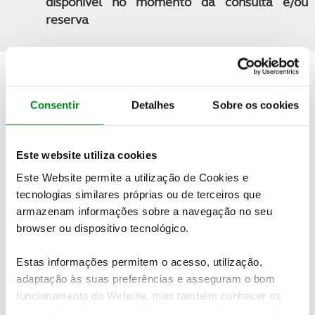
disponível no momento da consulta e/ou
reserva
Quer saber mais detalhes sobre esta viagem?
Consentir
Detalhes
Sobre os cookies
PEDIDO DE INFORMAÇÕES
Este website utiliza cookies
Este Website permite a utilização de Cookies e
Não encontrou o seu destino nas nossas ofertas online?
tecnologias similares próprias ou de terceiros que
Temos mais viagens e experiências à sua espera.
Contacte-
armazenam informações sobre a navegação no seu
nos
browser ou dispositivo tecnológico.
Veja também
Estas informações permitem o acesso, utilização,
adaptação às suas preferências e asseguram o bom
funcionamento do Website, mas também conhecer os
seus hábitos de navegação para personalizar conteúdos