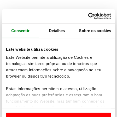
Quer saber mais detalhes sobre este cruzeiro?
Consentir
Detalhes
Sobre os cookies
PEDIDO DE INFORMAÇÕES
Este website utiliza cookies
Não encontrou o seu destino nas nossas ofertas online?
Este Website permite a utilização de Cookies e
Temos mais viagens e experiências à sua espera.
Contacte-
tecnologias similares próprias ou de terceiros que
nos
armazenam informações sobre a navegação no seu
browser ou dispositivo tecnológico.
Veja também
Estas informações permitem o acesso, utilização,
adaptação às suas preferências e asseguram o bom
funcionamento do Website, mas também conhecer os
seus hábitos de navegação para personalizar conteúdos
e anúncios de modo a promover produtos e/ou serviços.