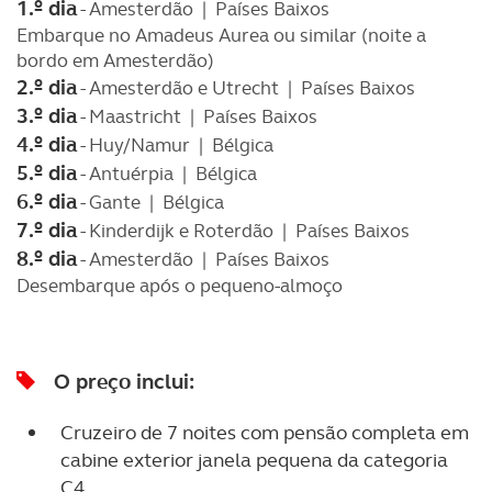
1.º dia
- Amesterdão | Países Baixos
Embarque no Amadeus Aurea ou similar (noite a
bordo em Amesterdão)
2.º dia
- Amesterdão e Utrecht | Países Baixos
3.º dia
- Maastricht | Países Baixos
4.º dia
- Huy/Namur | Bélgica
5.º dia
- Antuérpia | Bélgica
6.º dia
- Gante | Bélgica
7.º dia
- Kinderdijk e Roterdão | Países Baixos
8.º dia
- Amesterdão | Países Baixos
Desembarque após o pequeno-almoço
O preço inclui:
Cruzeiro de 7 noites com pensão completa em
cabine exterior janela pequena da categoria
C4