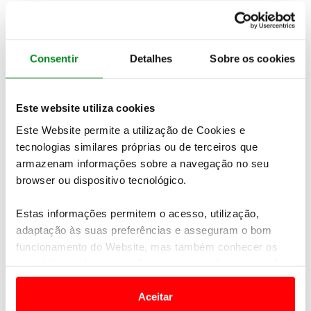
Consentir
Detalhes
Sobre os cookies
Este website utiliza cookies
Este Website permite a utilização de Cookies e
tecnologias similares próprias ou de terceiros que
Ver oferta
armazenam informações sobre a navegação no seu
Itália clássica
browser ou dispositivo tecnológico.
7 dias | desde 2.085€ por pessoa
Estas informações permitem o acesso, utilização,
adaptação às suas preferências e asseguram o bom
funcionamento do Website, mas também conhecer os
seus hábitos de navegação para personalizar conteúdos
e anúncios de modo a promover produtos e/ou serviços.
Aceitar
Planeie a sua viagem com