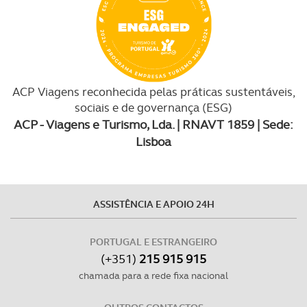
Realçamos que o bloqueio de certo tipo de Cookies e
tecnologias similares pode ter impacto na sua
experiência de navegação no Website e nos serviços
disponibilizados.
ACP Viagens reconhecida pelas práticas sustentáveis,
sociais e de governança (ESG)
Consulte a política de cookies do site.
ACP - Viagens e Turismo, Lda. | RNAVT 1859 | Sede:
Lisboa
ASSISTÊNCIA E APOIO 24H
PORTUGAL E ESTRANGEIRO
(+351)
215 915 915
chamada para a rede fixa nacional