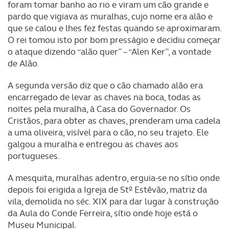
foram tomar banho ao rio e viram um cão grande e
pardo que vigiava as muralhas, cujo nome era alão e
que se calou e lhes fez festas quando se aproximaram.
O rei tomou isto por bom presságio e decidiu começar
o ataque dizendo “alão quer” – “Alen Ker”, a vontade
de Alão.
A segunda versão diz que o cão chamado alão era
encarregado de levar as chaves na boca, todas as
noites pela muralha, à Casa do Governador. Os
Cristãos, para obter as chaves, prenderam uma cadela
a uma oliveira, visível para o cão, no seu trajeto. Ele
galgou a muralha e entregou as chaves aos
portugueses.
A mesquita, muralhas adentro, erguia-se no sítio onde
depois foi erigida a Igreja de Stº Estêvão, matriz da
vila, demolida no séc. XIX para dar lugar à construção
da Aula do Conde Ferreira, sítio onde hoje está o
Museu Municipal.