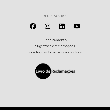
REDES SOCIAIS
Recrutamento
- Convento de Santa Catarina da Carnota
– na freguesia de Santo
Estêvão, na vila de Alenquer. A velha Ermida de Stª Catarina,
Sugestões e reclamações
localizada junto ao rio, foi doada por D. Sancha a Frei Zacarias, um
Resolução alternativa de conflitos
dos dois companheiros de S. Francisco de Assis, por ele enviados
para Portugal, em 1216. Nela, Frei Zacarias fundou o primeiro
eremitério franciscano, em Portugal. Mais tarde, em 1219, por aqui
passam cinco missionários, vindos de Itália, a pregar o Evangelho
aos mouros, acabando por ser martirizados, em Marrocos. No séc.
XVII a Ermida foi transformada em oratório de Stª Catarina dos
Mártires, tendo sido sujeita a obras de reconstrução, terminadas
em 1623, de acordo com a data inscrita na fachada lateral – tem
um pequeno claustro, de estilo renascença. A Casa do Capítulo era
coberta de belos azulejos.