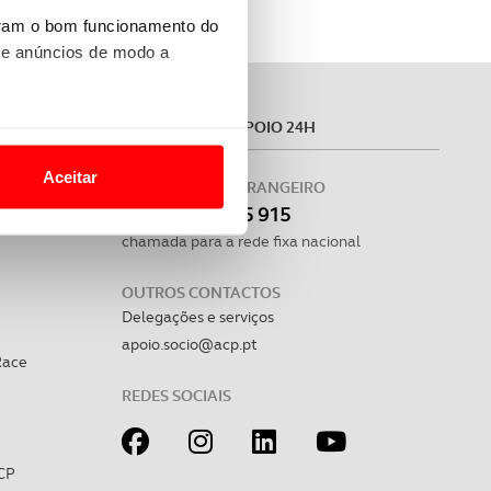
uram o bom funcionamento do
 e anúncios de modo a
MÓVEL
ASSISTÊNCIA E APOIO 24H
o nesses termos e a todo o
site.
Aceitar
PORTUGAL E ESTRANGEIRO
 para lhe proporcionar
(+351)
215 915 915
rico
site.
chamada para a rede fixa nacional
e e de análise, com parceiros
OUTROS CONTACTOS
Delegações e serviços
apoio.socio@acp.pt
Race
apenas com o seu
estar.
REDES SOCIAIS
 na sua experiência de
CP