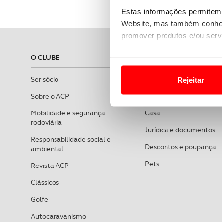
Estas informações permitem 
Website, mas também conhec
promover produtos e/ou serv
O CLUBE
ASSISTÊNCIA
Em alguns casos, a utilizaç
tempo as suas preferências 
Ser sócio
Em viagem
Rejeitar
Usamos cookies para melhorar
Sobre o ACP
Saúde
funcionalidades de redes so
Mobilidade e segurança
Casa
rodoviária
Jurídica e documentos
Adicionalmente partilhamos i
Responsabilidade social e
e organizações na UE e em p
Descontos e poupança
ambiental
Pets
Revista ACP
O ACP garantirá que as tran
consentimento e quando tal s
Clássicos
Golfe
Realçamos que o bloqueio de 
navegação no Website e nos 
Autocaravanismo