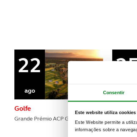
REVISTA ACP
PETS
SOBRE O ACP SEGUROS
CLÁSSICOS
GOLFE
AUTOCARAVANISMO
22
2
ago
ago
Consentir
Golfe
Golfe
Este website utiliza cookies
Grande Prémio ACP Golfe - 7ª prova
ACP Golfe 
Este Website permite a utili
prova
informações sobre a navegaç