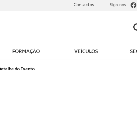
Contactos
Siga-nos
FORMAÇÃO
VEÍCULOS
SE
dade
Clássicos
Detalhe do Evento
mentos
Notícias do clube
s
Golfe
sts
Revista ACP Edição
impressa
rto