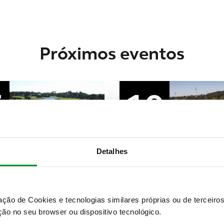
Próximos eventos
5
10
set
Detalhes
Golfe
ACP Golfe Ultra Sunset Tou
Ultra Sunset Golf - 5ª
zação de Cookies e tecnologias similares próprias ou de tercei
ão no seu browser ou dispositivo tecnológico.