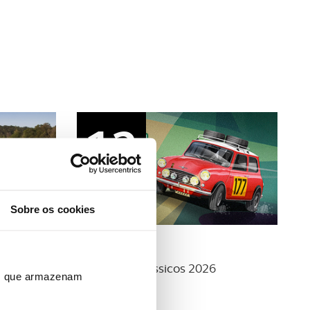
12
set
Sobre os cookies
Clássicos
r - Final
Rally ACP Clássicos 2026
ros que armazenam