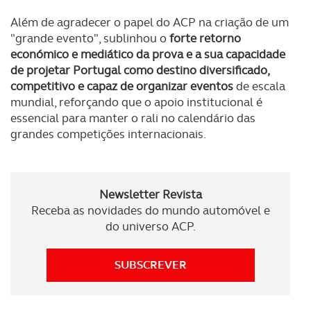
experiência de navegação no Website e nos serviços
disponibilizados.
Além de agradecer o papel do ACP na criação de um
"grande evento", sublinhou o
forte retorno
económico e mediático da prova e a sua capacidade
Consulte a política de cookies do site.
de projetar Portugal como destino diversificado,
competitivo e capaz de organizar eventos
de escala
mundial, reforçando que o apoio institucional é
essencial para manter o rali no calendário das
grandes competições internacionais.
Newsletter Revista
Receba as novidades do mundo automóvel e
do universo ACP.
SUBSCREVER