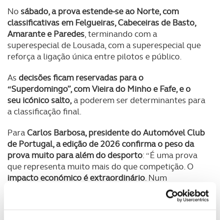
No
sábado, a prova estende-se ao Norte, com
classificativas em Felgueiras, Cabeceiras de Basto,
Amarante e Paredes
, terminando com a
superespecial de Lousada, com a superespecial que
reforça a ligação única entre pilotos e público.
As
decisões ficam reservadas para o
“Superdomingo”, com Vieira do Minho e Fafe, e o
seu icónico salto,
a poderem ser determinantes para
a classificação final.
Para
Carlos Barbosa, presidente do Automóvel Club
de Portugal, a edição de 2026 confirma o peso da
prova muito para além do desporto
: “É uma prova
que representa muito mais do que competição. O
impacto económico é extraordinário
. Num
momento em que há cada vez mais países
interessados em integrar o Mundial,
é motivo de
orgulho ver Portugal manter-se entre as provas