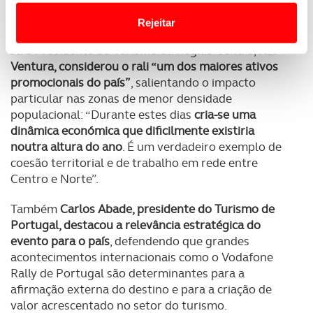
euros em retorno e comunicação e que promovem
Website.
cidades, vilas e territórios de baixa densidade".
Rejeitar
Usamos cookies para melhorar a sua experiência digital,
Já o Presidente do Turismo da Região Centro,
Rui
Ventura, considerou o rali “um dos maiores ativos
personalizar conteúdos e anúncios, para lhe proporcionar
promocionais do país”
, salientando o impacto
funcionalidades de redes sociais, bem como para
particular nas zonas de menor densidade
analisar dados de navegação no nosso website.
populacional: “Durante estes dias
cria-se uma
dinâmica económica que dificilmente existiria
Adicionalmente partilhamos informação, relativa à sua
noutra altura do ano
. É um verdadeiro exemplo de
utilização do nosso site de publicidade e de análise, com
coesão territorial e de trabalho em rede entre
parceiros e organizações na UE e em países terceiros.
Centro e Norte”.
O ACP garantirá que as transferências internacionais de
Também
Carlos Abade, presidente do Turismo de
dados pessoais serão realizadas apenas com o seu
Portugal, destacou a relevância estratégica do
consentimento e quando tal se afigure estritamente
evento para o país
, defendendo que grandes
necessário no contexto dos serviços a prestar.
acontecimentos internacionais como o Vodafone
Rally de Portugal são determinantes para a
Realçamos que o bloqueio de certo tipo de Cookies e
afirmação externa do destino e para a criação de
tecnologias similares pode ter impacto na sua
valor acrescentado no setor do turismo.