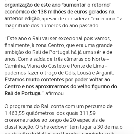
organização de este ano “aumentar o retorno”
económico de 138 milhões de euros gerados na
anterior edição
, apesar de considerar “excecional” a
magnitude dos números do ano passado.
“Este ano o Rali vai ser excecional pois vamos,
finalmente, à zona Centro, que era uma grande
ambição do Rali de Portugal há já uma série de
anos. Com a saída de três câmaras do Norte –
Caminha, Viana do Castelo e Ponte de Lima –
pudemos fazer o troço de Góis, Lousã e Arganil.
Estamos muito contentes por poder voltar ao
Centro e nos aproximarmos do velho figurino do
Rali de Portuga
l”, afirmou.
O programa do Rali conta com um percurso de
1.463,55 quilómetros, dos quais 311,59
cronometrados ao longo de 20 especiais de
classificação. O ‘shakedown’ tem lugar a 30 de maio
no circuito de Baltar, em Paredes, seguindo-se
a