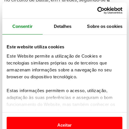
partida da Porta Férrea da Universidade de
Coimbra
.
Consentir
Detalhes
Sobre os cookies
Este website utiliza cookies
Este Website permite a utilização de Cookies e
tecnologias similares próprias ou de terceiros que
armazenam informações sobre a navegação no seu
browser ou dispositivo tecnológico.
Estas informações permitem o acesso, utilização,
Para dia 31 estão previstas
passagens por Coimbra,
adaptação às suas preferências e asseguram o bom
Lousã, Góis, Arganil e Lousada
. No dia seguinte (1 de
funcionamento do Website, mas também conhecer os
junho), o Rali está já plenamente instalado no
seus hábitos de navegação para personalizar conteúdos
Norte, com
especiais em Vieira do Minho, Cabeceiras
e anúncios de modo a promover produtos e/ou serviços.
de Basto, Amarante e Vila Nova de Gaia
. Por fim, a 2
Aceitar