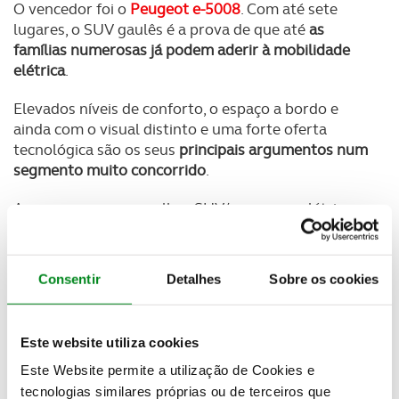
O vencedor foi o
Peugeot e-5008
. Com até sete
lugares, o SUV gaulês é a prova de que até
as
famílias numerosas já podem aderir à mobilidade
elétrica
.
Elevados níveis de conforto, o espaço a bordo e
ainda com o visual distinto e uma forte oferta
tecnológica são os seus
principais argumentos num
segmento muito concorrido
.
A concurso para o melhor SUV/crossover elétrico
estavam mais cinco modelos, entre eles o . A
votação decorreu entre
1 e 15 de dezembro
.
Consentir
Detalhes
Sobre os cookies
Este website utiliza cookies
Este Website permite a utilização de Cookies e
tecnologias similares próprias ou de terceiros que