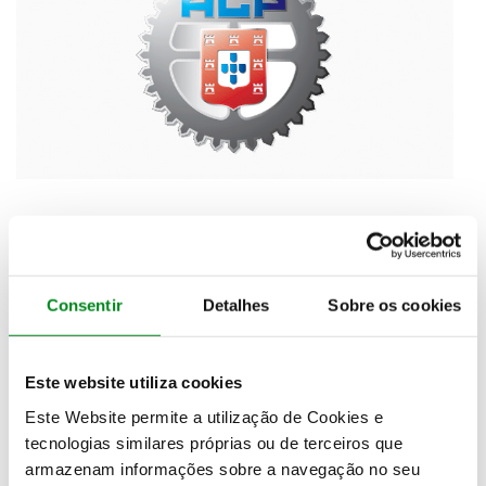
A realização em Portugal de uma prova do
campeonato do mundo de Fórmula 1 é uma boa
notícia para quem promove o automobilismo e o
Consentir
Detalhes
Sobre os cookies
País. Por esses motivos, o Automóvel Club de
Portugal se congratula desde o momento em que
foi anunciada a entrada do Autódromo
Este website utiliza cookies
Internacional do Algarve no mundial deste ano.
Este Website permite a utilização de Cookies e
Contudo, perante inúmeras afirmações nos últimos
tecnologias similares próprias ou de terceiros que
dias atribuindo responsabilidades ao ACP na etapa
armazenam informações sobre a navegação no seu