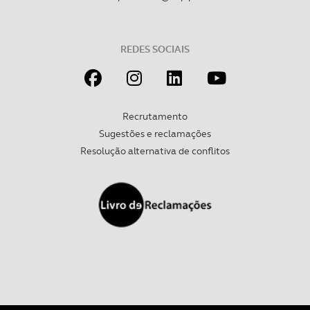
Adicionalmente partilhamos informação, relativa à sua
utilização do nosso site de publicidade e de análise, com
parceiros e organizações na UE e em países terceiros.
REDES SOCIAIS
O ACP garantirá que as transferências internacionais de
dados pessoais serão realizadas apenas com o seu
consentimento e quando tal se afigure estritamente
Recrutamento
necessário no contexto dos serviços a prestar.
Sugestões e reclamações
Resolução alternativa de conflitos
Realçamos que o bloqueio de certo tipo de Cookies e
tecnologias similares pode ter impacto na sua
experiência de navegação no Website e nos serviços
disponibilizados.
Consulte a política de cookies do site.