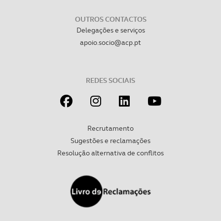
necessário no contexto dos serviços a prestar.
OUTROS CONTACTOS
Realçamos que o bloqueio de certo tipo de Cookies e
Delegações e serviços
tecnologias similares pode ter impacto na sua
apoio.socio@acp.pt
experiência de navegação no Website e nos serviços
disponibilizados.
REDES SOCIAIS
Consulte a política de cookies do site.
Recrutamento
Sugestões e reclamações
Resolução alternativa de conflitos