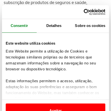
subscrição de produtos de seguros e saúde,
documentação e renovação da carta de condução
numa só visita, já que é um espaço dotado de
consultório médico preparado para realização da
avaliação de aptidão para condução e de exames
Consentir
Detalhes
Sobre os cookies
médicos desportivos necessários à prática de golfe
bem como a outras modalidades.
Este website utiliza cookies
Este Website permite a utilização de Cookies e
tecnologias similares próprias ou de terceiros que
armazenam informações sobre a navegação no seu
browser ou dispositivo tecnológico.
Estas informações permitem o acesso, utilização,
adaptação às suas preferências e asseguram o bom
funcionamento do Website, mas também conhecer os
seus hábitos de navegação para personalizar conteúdos
e anúncios de modo a promover produtos e/ou serviços.
Aceitar