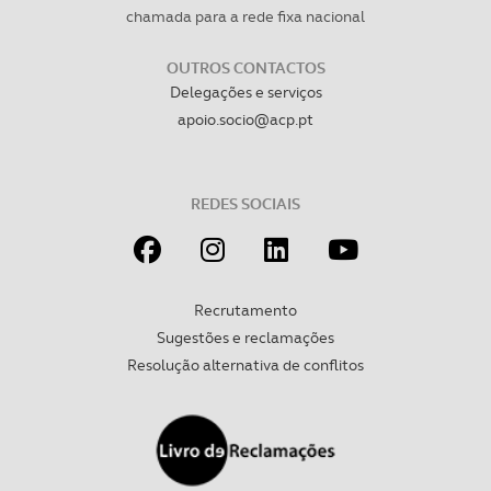
chamada para a rede fixa nacional
necessário no contexto dos serviços a prestar.
OUTROS CONTACTOS
Realçamos que o bloqueio de certo tipo de Cookies e
Delegações e serviços
tecnologias similares pode ter impacto na sua
apoio.socio@acp.pt
experiência de navegação no Website e nos serviços
disponibilizados.
REDES SOCIAIS
Consulte a política de cookies do site.
Recrutamento
Sugestões e reclamações
Resolução alternativa de conflitos