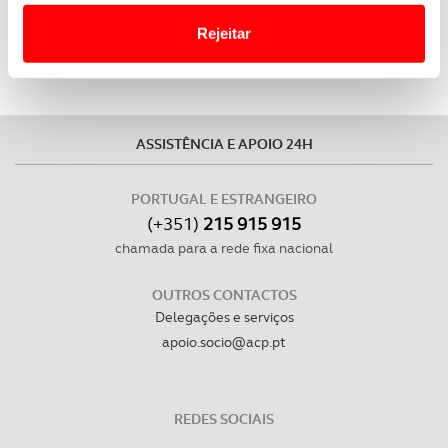
Website.
Rejeitar
Usamos cookies para melhorar a sua experiência digital,
personalizar conteúdos e anúncios, para lhe proporcionar
funcionalidades de redes sociais, bem como para
analisar dados de navegação no nosso website.
ASSISTÊNCIA E APOIO 24H
Adicionalmente partilhamos informação, relativa à sua
PORTUGAL E ESTRANGEIRO
utilização do nosso site de publicidade e de análise, com
(+351)
215 915 915
parceiros e organizações na UE e em países terceiros.
chamada para a rede fixa nacional
O ACP garantirá que as transferências internacionais de
OUTROS CONTACTOS
dados pessoais serão realizadas apenas com o seu
Delegações e serviços
consentimento e quando tal se afigure estritamente
apoio.socio@acp.pt
necessário no contexto dos serviços a prestar.
Realçamos que o bloqueio de certo tipo de Cookies e
REDES SOCIAIS
tecnologias similares pode ter impacto na sua