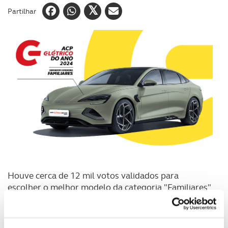
Partilhar
Houve cerca de 12 mil votos validados para
escolher o melhor modelo da categoria "Familiares"
do
ACP Elétrico do Ano
, organizado pelo Automóvel
Club de Portugal, uma
categoria dedicada aos
modelos familiares 100% elétricos
. E o
vencedor foi