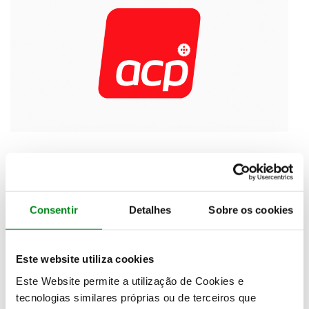
A atividade encontra-se suspensa na sequência do
estado de emergência, até que o IMT delibere o
recomeço da atividade do ensino da condução.
Consentir
Detalhes
Sobre os cookies
O ACP informa ainda que
o Centro de Exames não
efetuará exames até nova deliberação
.
Este website utiliza cookies
As atividades administrativas continuam a ser
Este Website permite a utilização de Cookies e
desenvolvidas e quaisquer assuntos podem ser
tecnologias similares próprias ou de terceiros que