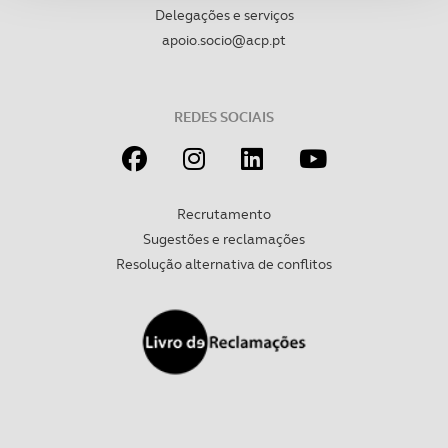
Delegações e serviços
Adicionalmente partilhamos informação, relativa à sua
apoio.socio@acp.pt
utilização do nosso site de publicidade e de análise, com
parceiros e organizações na UE e em países terceiros.
REDES SOCIAIS
O ACP garantirá que as transferências internacionais de
dados pessoais serão realizadas apenas com o seu
consentimento e quando tal se afigure estritamente
necessário no contexto dos serviços a prestar.
Recrutamento
Sugestões e reclamações
Realçamos que o bloqueio de certo tipo de Cookies e
Resolução alternativa de conflitos
tecnologias similares pode ter impacto na sua
experiência de navegação no Website e nos serviços
disponibilizados.
Consulte a política de cookies do site.