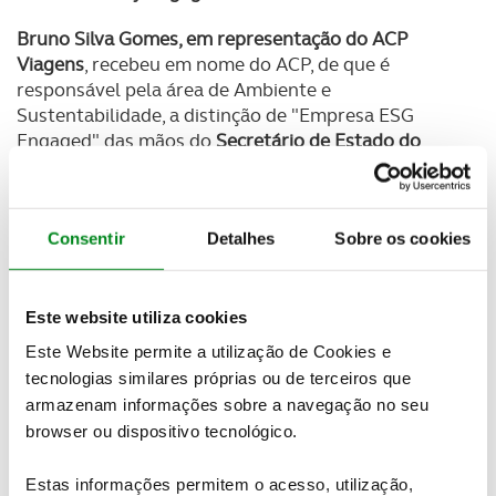
Bruno Silva Gomes, em representação do ACP
Viagens
, recebeu em nome do ACP, de que é
responsável pela área de Ambiente e
Sustentabilidade, a distinção de "Empresa ESG
Engaged" das mãos do
Secretário de Estado do
Turismo, Pedro Machado, e do presidente do
Turismo de Portugal, Carlos Abade
.
Esta distinção reconhece o papel central das
Consentir
Detalhes
Sobre os cookies
empresas no processo de transformação do setor
do Turismo
, que se pretende mais responsável e
sustentável, minimizando o impacto desta atividade
Este website utiliza cookies
no ambiente.
Este Website permite a utilização de Cookies e
tecnologias similares próprias ou de terceiros que
O Programa Empresas Turismo 360º abrange
armazenam informações sobre a navegação no seu
múltiplas questões, tanto do foro ambiental, social
browser ou dispositivo tecnológico.
e de governação
, incentivando um melhor futuro do
turismo nacional, ao mesmo tempo que o eleva ao
Estas informações permitem o acesso, utilização,
estatuto de setor exemplar e líder, à escala global,