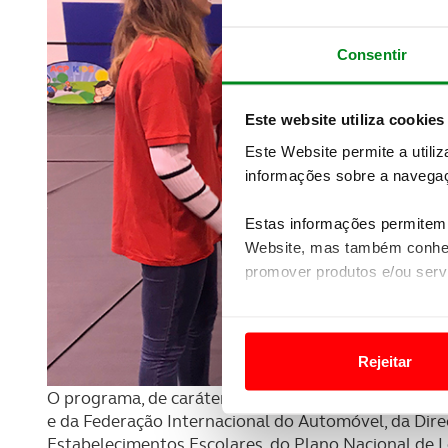
Consentir
Este website utiliza cookies
Este Website permite a utili
informações sobre a navegaç
Estas informações permitem 
Website, mas também conhec
promover produtos e/ou serv
Em alguns casos, a utilizaç
tempo as suas preferências 
Rejeitar
Usamos cookies para melhorar
O programa, de caráter extracurricular, tem o apoio
funcionalidades de redes so
e da Federação Internacional do Automóvel, da Dire
Estabelecimentos Escolares, do Plano Nacional de Le