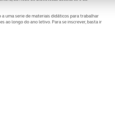
nformação, relativa à sua utilização do nosso site de publicidad
aíses terceiros.
a uma serie de materiais didáticos para trabalhar
es ao longo do ano letivo. Para se inscrever, basta ir
sferências internacionais de dados pessoais serão realizadas 
e afigure estritamente necessário no contexto dos serviços a pr
certo tipo de Cookies e tecnologias similares pode ter impacto
serviços disponibilizados.
s do site.