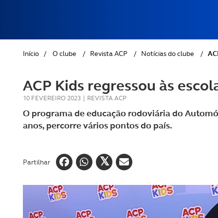
REVISTA ACP
PETS
SOBRE O ACP SEGUROS
CLÁSSICOS
Início
/
O clube
/
Revista ACP
/
Notícias do clube
/
ACP
GOLFE
ACP Kids regressou às escol
AUTOCARAVANISMO
10 FEVEREIRO 2023
|
REVISTA ACP
O programa de educação rodoviária do Automóve
anos, percorre vários pontos do país.
Partilhar