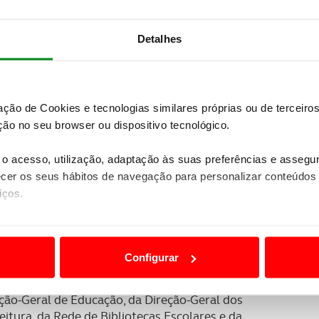
Detalhes
zação de Cookies e tecnologias similares próprias ou de tercei
ão no seu browser ou dispositivo tecnológico.
o acesso, utilização, adaptação às suas preferências e asseg
er os seus hábitos de navegação para personalizar conteúdos
iços.
ão destas tecnologias dependem do seu consentimento, definind
e limitando o acesso a informações durante a navegação no Web
Configurar
 a sua experiência digital, personalizar conteúdos e anúncios,
 institucional do Ministério da Administração Interna
ciais, bem como para analisar dados de navegação no nosso web
ção-Geral de Educação, da Direção-Geral dos
itura, da Rede de Bibliotecas Escolares e da