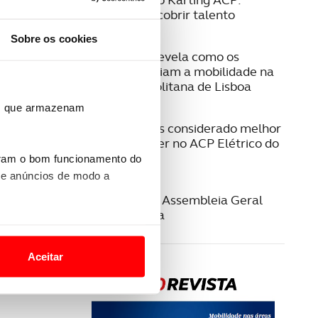
Formar e descobrir talento
Sobre os cookies
08 JULHO 2026
Estudo ACP revela como os
cidadãos avaliam a mobilidade na
Área Metropolitana de Lisboa
ros que armazenam
23 JUNHO 2026
Jeep Compass considerado melhor
SUV/Crossover no ACP Elétrico do
Ano 2026
uram o bom funcionamento do
 e anúncios de modo a
22 JUNHO 2026
Convocatória Assembleia Geral
Extraordinária
o nesses termos e a todo o
site.
Aceitar
 para lhe proporcionar
site.