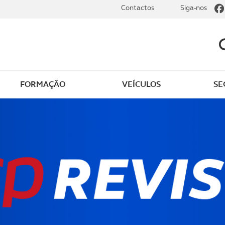
Contactos
Siga-nos
FORMAÇÃO
VEÍCULOS
SE
 ao ACP Golfe
Seguro de golfe
os
Sobre o ACP Golfe
as e novidades
Join ACP Golfe
o membros
Rejoignez L'ACP Golfe
obre golfe
9 Semanas e Meia – Co
a jogar com o ACP