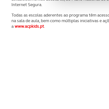
Adicionalmente partilhamos i
Internet Segura.
e organizações na UE e em p
Todas as escolas aderentes ao programa têm acesso 
na sala de aula, bem como múltiplas iniciativas e açõ
O ACP garantirá que as tran
a
www.acpkids.pt
.
consentimento e quando tal s
Realçamos que o bloqueio de 
navegação no Website e nos 
Consulte a política de cookie