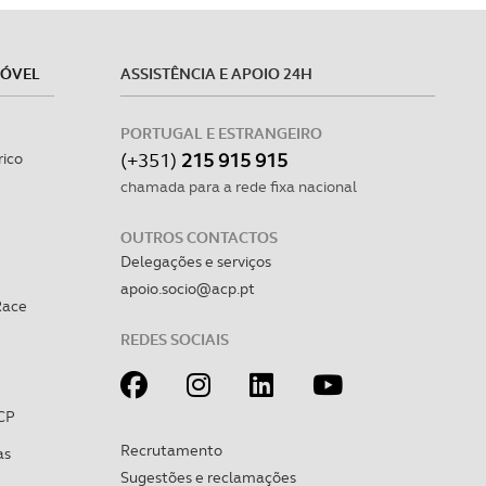
MÓVEL
ASSISTÊNCIA E APOIO 24H
PORTUGAL E ESTRANGEIRO
(+351)
215 915 915
rico
chamada para a rede fixa nacional
OUTROS CONTACTOS
Delegações e serviços
apoio.socio@acp.pt
Race
REDES SOCIAIS
CP
Recrutamento
as
Sugestões e reclamações