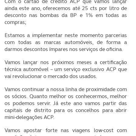
Com o cartão de crédito ACP que vamos lançar
ainda este ano, oferecemos até 25 cts por litro de
O ACP garantirá que as transferências internacionais de
desconto nas bombas da BP e 1% em todas as
dados pessoais serão realizadas apenas com o seu
compras;
consentimento e quando tal se afigure estritamente
necessário no contexto dos serviços a prestar.
Estamos a implementar neste momento parcerias
com todas as marcas automóveis, de forma a
Realçamos que o bloqueio de certo tipo de Cookies e
darmos descontos ímpares nos serviços de oficina.
tecnologias similares pode ter impacto na sua
Vamos lançar nos próximos meses a certificação
experiência de navegação no Website e nos serviços
técnica automóvel – um serviço exclusivo ACP que
disponibilizados.
vai revolucionar o mercado dos usados.
Consulte a política de cookies do site.
Vamos continuar a nossa linha de proximidade com
os sócios. Quanto melhor os conhecermos, melhor
os podemos servir. Já este ano vamos partir das
capitais de distrito para os concelhos para abrir
mini-delegações ACP.
Vamos apostar forte nas viagens low-cost com