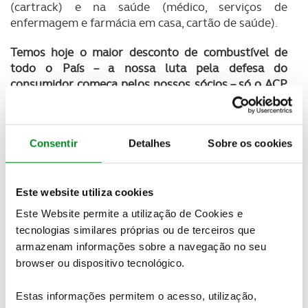
(cartrack) e na saúde (médico, serviços de
enfermagem e farmácia em casa, cartão de saúde).
Temos hoje o maior desconto de combustível de
todo o País – a nossa luta pela defesa do
consumidor começa pelos nossos sócios – só o ACP
dá um desconto que pode ir até 19 cts por litro.
Temos também a maior rede nacional de parceiros,
Consentir
Detalhes
Sobre os cookies
quase 5 mil, com descontos e condições exclusivas
para os nossos sócios.
Estamos na linha da frente do desenvolvimento
Este website utiliza cookies
tecnológico no que diz respeito às cartas de
Este Website permite a utilização de Cookies e
condução, através do sistema on-line com o IMTT.
tecnologias similares próprias ou de terceiros que
armazenam informações sobre a navegação no seu
A nossa preocupação é a satisfação dos nossos
browser ou dispositivo tecnológico.
sócios.
Tudo isto só é possível graças a uma equipa única e
Estas informações permitem o acesso, utilização,