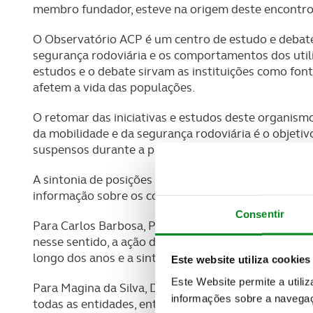
membro fundador, esteve na origem deste encontro
O Observatório ACP é um centro de estudo e debate
segurança rodoviária e os comportamentos dos utili
estudos e o debate sirvam as instituições como fo
afetem a vida das populações.
O retomar das iniciativas e estudos deste organismo
da mobilidade e da segurança rodoviária é o objetiv
suspensos durante a pandemia de Covid-19.
A sintonia de posições e a convergência quanto à n
informação sobre os comportamentos dos utilizadore
Consentir
Para Carlos Barbosa, Presidente do ACP, “a sinistra
nesse sentido, a ação da Polícia de Segurança Públi
longo dos anos e a sintonia de posições entre as duas
Este website utiliza cookies
Este Website permite a utili
Para Magina da Silva, Diretor Nacional da PSP, “a P
informações sobre a navegaç
todas as entidades, entre as quais o ACP, e em dive