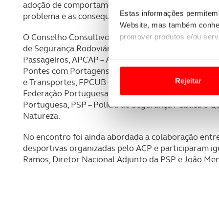
adoção de comportamentos responsáveis e a seguran
Estas informações permitem 
problema e as consequências da sinistralidade em c
Website, mas também conhec
O Conselho Consultivo do Observatório ACP conta 
promover produtos e/ou serv
de Segurança Rodoviária, ANTROP – Associação Nac
Passageiros, APCAP – Associação portuguesa das S
Em alguns casos, a utilizaç
Pontes com Portagens, APVE – Associação Portuguesa
tempo as suas preferências 
Rejeitar
e Transportes, FPCUB – Federação Portuguesa de Cicl
Federação Portuguesa de Motociclismo, IP – Infraes
Usamos cookies para melhorar
Portuguesa, PSP – Polícia de Segurança Pública e Q
funcionalidades de redes so
Natureza.
Adicionalmente partilhamos i
No encontro foi ainda abordada a colaboração entr
e organizações na UE e em p
desportivas organizadas pelo ACP e participaram 
Ramos, Diretor Nacional Adjunto da PSP e João Me
O ACP garantirá que as tran
consentimento e quando tal s
Realçamos que o bloqueio de 
navegação no Website e nos 