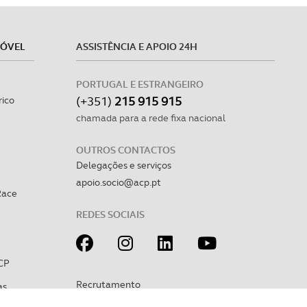
MÓVEL
ASSISTÊNCIA E APOIO 24H
PORTUGAL E ESTRANGEIRO
(+351)
215 915 915
rico
chamada para a rede fixa nacional
OUTROS CONTACTOS
Delegações e serviços
apoio.socio@acp.pt
Race
REDES SOCIAIS
CP
Recrutamento
as
Sugestões e reclamações