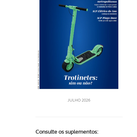
Rev
202
LE
JULHO 2026
Consulte os suplementos: