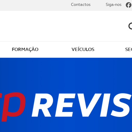
Contactos
Siga-nos
FORMAÇÃO
VEÍCULOS
SE
dade
Clássicos
mentos
Notícias do clube
s
Golfe
sts
Revista ACP Edição
impressa
rto