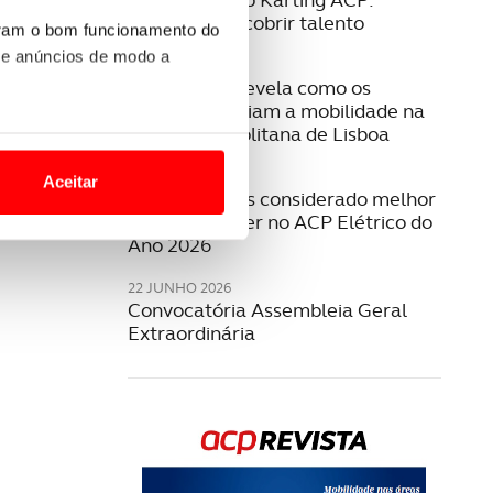
Formar e descobrir talento
uram o bom funcionamento do
 e anúncios de modo a
08 JULHO 2026
Estudo ACP revela como os
cidadãos avaliam a mobilidade na
Área Metropolitana de Lisboa
o nesses termos e a todo o
site.
23 JUNHO 2026
Aceitar
Jeep Compass considerado melhor
 para lhe proporcionar
SUV/Crossover no ACP Elétrico do
site.
Ano 2026
22 JUNHO 2026
e e de análise, com parceiros
Convocatória Assembleia Geral
Extraordinária
apenas com o seu
estar.
 na sua experiência de