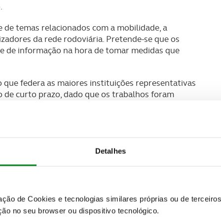
.
 de temas relacionados com a mobilidade, a
zadores da rede rodoviária. Pretende-se que os
nte de informação na hora de tomar medidas que
 que federa as maiores instituições representativas
o de curto prazo, dado que os trabalhos foram
ecessidade de produzir mais conhecimento e
s da rede rodoviária nacional foi total.
Detalhes
lidade ocorre sobretudo dentro das localidades e,
ca é essencial. Temos trabalhado em conjunto ao
 instituições é total”.
zação de Cookies e tecnologias similares próprias ou de tercei
olícia de Segurança Pública colabora ativamente com
ão no seu browser ou dispositivo tecnológico.
rsos domínios, no sentido de maximizar a prevenção, a