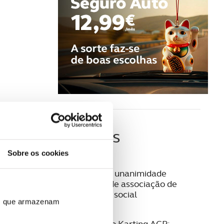
Últimas
Sobre os cookies
03 AGOSTO 2026
Aprovada por unanimidade
constituição de associação de
solidariedade social
ros que armazenam
28 JULHO 2026
27.ª Formação Karting ACP: