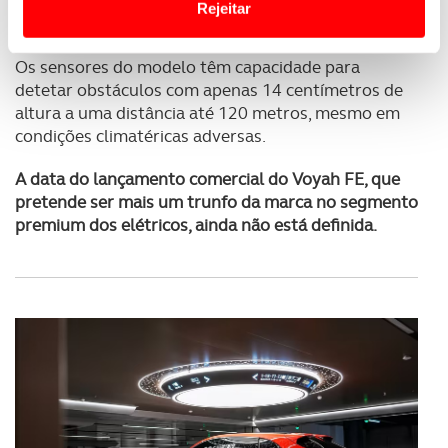
Rejeitar
Usamos cookies para melhorar a sua experiência digital,
Os sensores do modelo têm capacidade para
personalizar conteúdos e anúncios, para lhe proporcionar
detetar obstáculos com apenas 14 centímetros de
funcionalidades de redes sociais, bem como para
altura a uma distância até 120 metros, mesmo em
analisar dados de navegação no nosso website.
condições climatéricas adversas.
Adicionalmente partilhamos informação, relativa à sua
A data do lançamento comercial do Voyah FE, que
utilização do nosso site de publicidade e de análise, com
pretende ser mais um trunfo da marca no segmento
parceiros e organizações na UE e em países terceiros.
premium dos elétricos, ainda não está definida.
O ACP garantirá que as transferências internacionais de
dados pessoais serão realizadas apenas com o seu
consentimento e quando tal se afigure estritamente
necessário no contexto dos serviços a prestar.
Realçamos que o bloqueio de certo tipo de Cookies e
tecnologias similares pode ter impacto na sua
experiência de navegação no Website e nos serviços