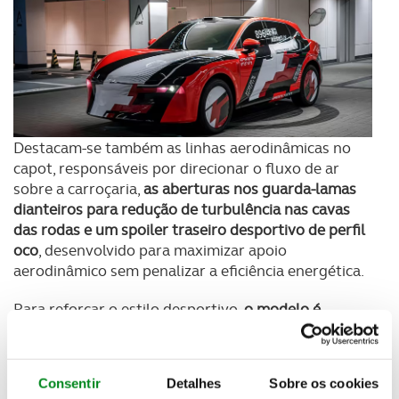
Destacam-se também as linhas aerodinâmicas no
capot, responsáveis por direcionar o fluxo de ar
sobre a carroçaria,
as aberturas nos guarda-lamas
dianteiros para redução de turbulência nas cavas
das rodas e um spoiler traseiro desportivo de perfil
oco
, desenvolvido para maximizar apoio
aerodinâmico sem penalizar a eficiência energética.
Para reforçar o estilo desportivo,
o modelo é
complementado por jantes de 21 polegadas
.
Do lado tecnológico, o Voyah FE tem software (ADS
Consentir
Detalhes
Sobre os cookies
5) Huawei, complementado com mais de
três