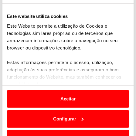
dezenas de sensores, incluindo quatro unidades
LiDAR Huawei de 896 linhas; três radares 4D de
Este website utiliza cookies
ondas milimétricas na dianteira; dois radares
traseiros; 11 câmaras de alta-definição e 12
Este Website permite a utilização de Cookies e
sensores de estacionamento.
tecnologias similares próprias ou de terceiros que
armazenam informações sobre a navegação no seu
browser ou dispositivo tecnológico.
Estas informações permitem o acesso, utilização,
adaptação às suas preferências e asseguram o bom
funcionamento do Website, mas também conhecer os
seus hábitos de navegação para personalizar conteúdos
e anúncios de modo a promover produtos e/ou serviços.
Aceitar
Em alguns casos, a utilização destas tecnologias
dependem do seu consentimento, definindo nesses
Configurar
termos e a todo o tempo as suas preferências e limitando
o acesso a informações durante a navegação no
Website.