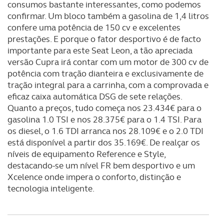
consumos bastante interessantes, como podemos
tecnologias similares pode ter impacto na sua
confirmar. Um bloco também a gasolina de 1,4 litros
experiência de navegação no Website e nos serviços
confere uma potência de 150 cv e excelentes
disponibilizados.
prestações. E porque o fator desportivo é de facto
importante para este Seat Leon, a tão apreciada
Consulte a política de cookies do site.
versão Cupra irá contar com um motor de 300 cv de
potência com tração dianteira e exclusivamente de
tração integral para a carrinha, com a comprovada e
eficaz caixa automática DSG de sete relações.
Quanto a preços, tudo começa nos 23.434€ para o
gasolina 1.0 TSI e nos 28.375€ para o 1.4 TSI. Para
os diesel, o 1.6 TDI arranca nos 28.109€ e o 2.0 TDI
está disponível a partir dos 35.169€. De realçar os
níveis de equipamento Reference e Style,
destacando-se um nível FR bem desportivo e um
Xcelence onde impera o conforto, distinção e
tecnologia inteligente.