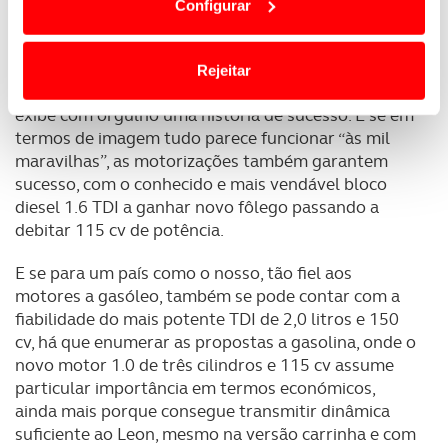
Este automóvel estratégico para a Seat vem agora
Configurar
termos e a todo o tempo as suas preferências e limitando
recheado com alta tecnologia e maior
o acesso a informações durante a navegação no
conectividade. Ajudas á condução, sistemas de
Website.
segurança ativa e passiva, são algumas das
Rejeitar
tentadoras propostas da marca para um Leon que
Usamos cookies para melhorar a sua experiência digital,
exibe com orgulho uma história de sucesso. E se em
personalizar conteúdos e anúncios, para lhe proporcionar
termos de imagem tudo parece funcionar “às mil
funcionalidades de redes sociais, bem como para
maravilhas”, as motorizações também garantem
analisar dados de navegação no nosso website.
sucesso, com o conhecido e mais vendável bloco
diesel 1.6 TDI a ganhar novo fôlego passando a
Adicionalmente partilhamos informação, relativa à sua
debitar 115 cv de potência.
utilização do nosso site de publicidade e de análise, com
E se para um país como o nosso, tão fiel aos
parceiros e organizações na UE e em países terceiros.
motores a gasóleo, também se pode contar com a
fiabilidade do mais potente TDI de 2,0 litros e 150
O ACP garantirá que as transferências internacionais de
cv, há que enumerar as propostas a gasolina, onde o
dados pessoais serão realizadas apenas com o seu
novo motor 1.0 de três cilindros e 115 cv assume
consentimento e quando tal se afigure estritamente
particular importância em termos económicos,
necessário no contexto dos serviços a prestar.
ainda mais porque consegue transmitir dinâmica
suficiente ao Leon, mesmo na versão carrinha e com
Realçamos que o bloqueio de certo tipo de Cookies e