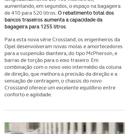
parceiros e organizações na UE e em países terceiros.
aumentando, em segundos, o espaço na bagageira
de 410 para 520 litros.
O rebatimento total dos
O ACP garantirá que as transferências internacionais de
bancos traseiros aumenta a capacidade da
dados pessoais serão realizadas apenas com o seu
bagageira para 1255 litros
.
consentimento e quando tal se afigure estritamente
Para esta nova série Crossland, os engenheiros da
necessário no contexto dos serviços a prestar.
Opel desenvolveram novas molas e amortecedores
para a suspensão dianteira, do tipo McPherson, e
Realçamos que o bloqueio de certo tipo de Cookies e
barras de torção para o eixo traseiro. Em
tecnologias similares pode ter impacto na sua
combinação com o novo veio intermédio da coluna
experiência de navegação no Website e nos serviços
de direção, que melhora a precisão da direção e a
disponibilizados.
sensação de centragem, o chassis do novo
Crossland oferece um excelente equilíbrio entre
Consulte a política de cookies do site.
conforto e agilidade.